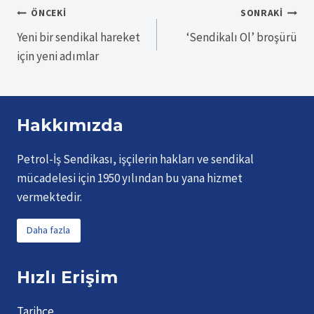
Yazı
ÖNCEKI
SONRAKI
Yeni bir sendikal hareket
‘Sendikalı Ol’ broşürü
gezinmesi
için yeni adımlar
Hakkımızda
Petrol-İş Sendikası, işçilerin hakları ve sendikal
mücadelesi için 1950 yılından bu yana hizmet
vermektedir.
Daha fazla
Hızlı Erişim
Tarihçe