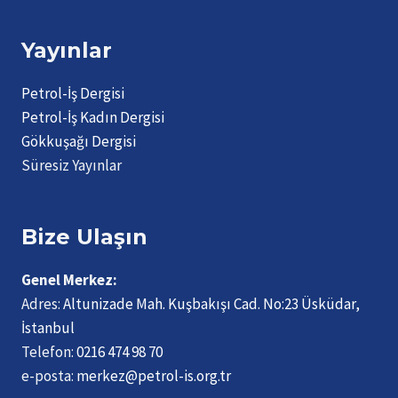
D
e
Yayınlar
ğ
e
r
Petrol-İş Dergisi
l
Petrol-İş Kadın Dergisi
e
Gökkuşağı Dergisi
n
Süresiz Yayınlar
d
i
r
Bize Ulaşın
m
e
Genel Merkez:
s
Adres:
Altunizade Mah. Kuşbakışı Cad. No:23 Üsküdar,
i
İstanbul
Telefon:
0216 474 98 70
e-posta:
merkez@petrol-is.org.tr