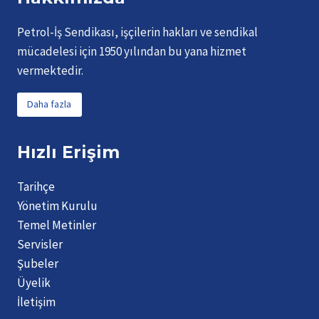
a
p
Petrol-İş Sendikası, işçilerin hakları ve sendikal
o
mücadelesi için 1950 yılından bu yana hizmet
r
vermektedir.
u
D
Daha fazla
ü
n
y
Hızlı Erişim
a
-
Tarihçe
T
Yönetim Kurulu
ü
Temel Metinler
r
Servisler
k
Şubeler
i
Üyelik
y
İletişim
e