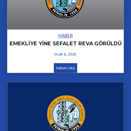
HABER
EMEKLİYE YİNE SEFALET REVA GÖRÜLDÜ
Ocak 6, 2026
E
Haberi oku
M
E
K
L
İ
Y
E
Y