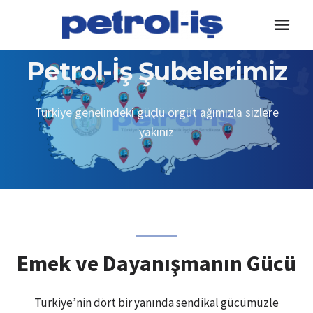
Skip
to
content
Petrol-İş Şubelerimiz
Türkiye genelindeki güçlü örgüt ağımızla sizlere
yakınız
Emek ve Dayanışmanın Gücü
Türkiye’nin dört bir yanında sendikal gücümüzle