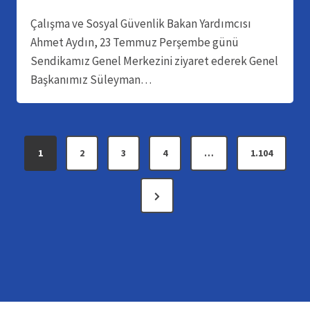
Çalışma ve Sosyal Güvenlik Bakan Yardımcısı
Ahmet Aydın, 23 Temmuz Perşembe günü
Sendikamız Genel Merkezini ziyaret ederek Genel
Başkanımız Süleyman…
Y
1
2
3
4
…
1.104
a
S
z
o
n
ı
r
s
a
k