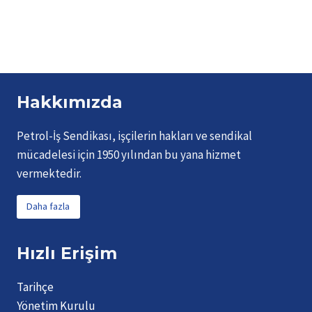
a
i
y
P
a
f
g
a
Hakkımızda
e
l
Petrol-İş Sendikası, işçilerin hakları ve sendikal
mücadelesi için 1950 yılından bu yana hizmet
a
vermektedir.
m
Daha fazla
a
Hızlı Erişim
s
Tarihçe
ı
Yönetim Kurulu