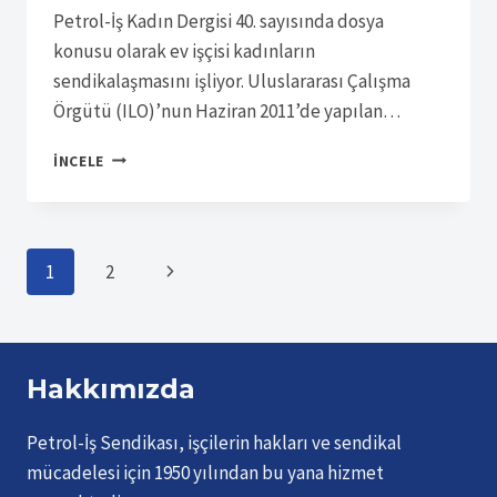
Petrol-İş Kadın Dergisi 40. sayısında dosya
konusu olarak ev işçisi kadınların
sendikalaşmasını işliyor. Uluslararası Çalışma
Örgütü (ILO)’nun Haziran 2011’de yapılan…
SÜRELI
İNCELE
YAYIN
3746
Page
Sonraki
1
2
Page
navigation
Hakkımızda
Petrol-İş Sendikası, işçilerin hakları ve sendikal
mücadelesi için 1950 yılından bu yana hizmet