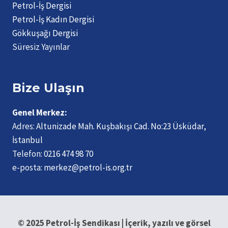
Petrol-İş Dergisi
Petrol-İş Kadın Dergisi
Gökkuşağı Dergisi
Süresiz Yayınlar
Bize Ulaşın
Genel Merkez:
Adres:
Altunizade Mah. Kuşbakışı Cad. No:23 Üsküdar,
İstanbul
Telefon:
0216 474 98 70
e-posta:
merkez@petrol-is.org.tr
© 2025 Petrol-İş Sendikası | İçerik, yazılı ve görsel