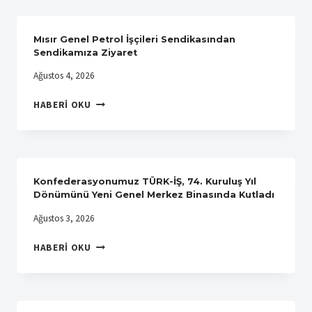
ILE
ÜYELERIMIZE
ÖZEL
Mısır Genel Petrol İşçileri Sendikasından
AĞIZ
Sendikamıza Ziyaret
VE
Ağustos 4, 2026
DIŞ
SAĞLIĞI
MISIR
HABERI OKU
ANLAŞMASI
GENEL
YAPTIK
PETROL
İŞÇILERI
SENDIKASINDAN
SENDIKAMIZA
Konfederasyonumuz TÜRK-İŞ, 74. Kuruluş Yıl
ZIYARET
Dönümünü Yeni Genel Merkez Binasında Kutladı
Ağustos 3, 2026
KONFEDERASYONUMUZ
HABERI OKU
TÜRK-
İŞ,
74.
KURULUŞ