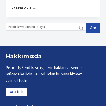
TPIC
HABERI OKU
İŞYERINDEN
ÜYEMIZ
ADNAN
DIREK
Ara
VEFAT
ETTI
Hakkımızda
Petrol-İş Sendikası, işçilerin hakları ve sendikal
mücadelesi için 1950 yılından bu yana hizmet
vermektedir.
Daha fazla