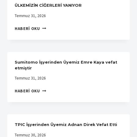
YIL
ÜLKEMİZİN CİĞERLERİ YANIYOR
DÖNÜMÜNÜ
YENI
Temmuz 31, 2026
GENEL
ÜLKEMİZİN
MERKEZ
HABERI OKU
CİĞERLERİ
BINASINDA
YANIYOR
KUTLADI
Sumitomo İşyerinden Üyemiz Emre Kaya vefat
etmiştir
Temmuz 31, 2026
SUMITOMO
HABERI OKU
İŞYERINDEN
ÜYEMIZ
EMRE
KAYA
VEFAT
TPIC İşyerinden Üyemiz Adnan Direk Vefat Etti
ETMIŞTIR
Temmuz 30, 2026