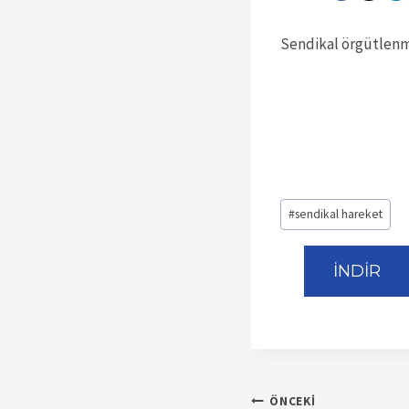
Sendikal örgütlenm
Post
#
sendikal hareket
Tags:
İNDİR
Yazı
ÖNCEKI