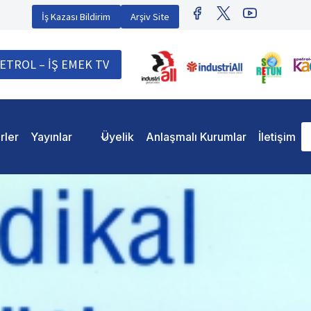
İş Kazası Bildirim
Arşiv Site
ETROL – İŞ EMEK TV
rler
Yayınlar
Üyelik
Anlaşmalı Kurumlar
İletişim