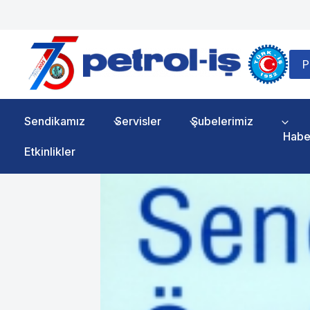
Skip
to
content
P
Sendikamız
Servisler
Şubelerimiz
Habe
Etkinlikler