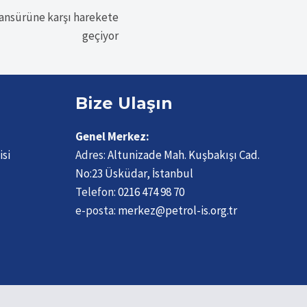
sansürüne karşı harekete
geçiyor
Bize Ulaşın
Genel Merkez:
isi
Adres:
Altunizade Mah. Kuşbakışı Cad.
No:23 Üsküdar, İstanbul
Telefon:
0216 474 98 70
e-posta:
merkez@petrol-is.org.tr