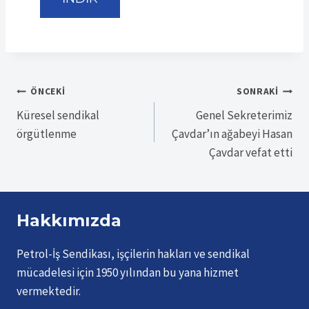
Yazı
ÖNCEKI
SONRAKI
Küresel sendikal
Genel Sekreterimiz
gezinmesi
örgütlenme
Çavdar’ın ağabeyi Hasan
Çavdar vefat etti
Hakkımızda
Petrol-İş Sendikası, işçilerin hakları ve sendikal
mücadelesi için 1950 yılından bu yana hizmet
vermektedir.