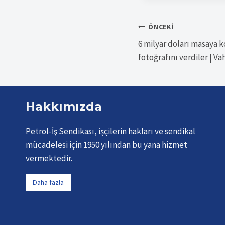
Yazı
ÖNCEKI
6 milyar doları masaya 
gezinmesi
fotoğrafını verdiler | 
Hakkımızda
Petrol-İş Sendikası, işçilerin hakları ve sendikal
mücadelesi için 1950 yılından bu yana hizmet
vermektedir.
Daha fazla