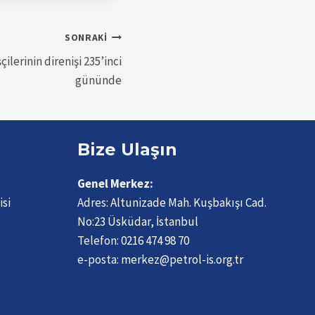
SONRAKI
ilerinin direnişi 235’inci
gününde
Bize Ulaşın
Genel Merkez:
isi
Adres:
Altunizade Mah. Kuşbakışı Cad.
No:23 Üsküdar, İstanbul
Telefon:
0216 474 98 70
e-posta:
merkez@petrol-is.org.tr