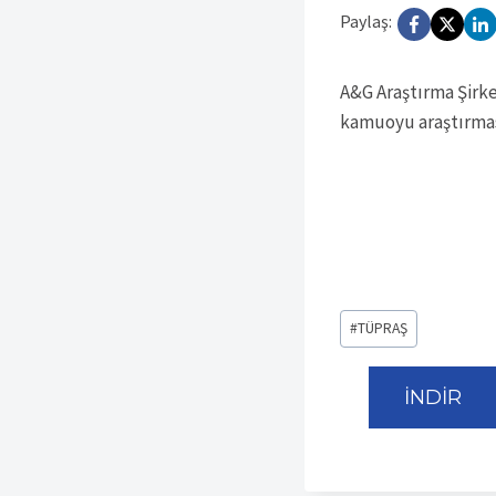
Paylaş:
A&G Araştırma Şirket
kamuoyu araştırmas
Post
#
TÜPRAŞ
Tags:
İNDİR