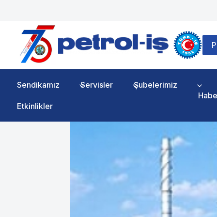
Skip
to
content
P
Sendikamız
Servisler
Şubelerimiz
Habe
Etkinlikler