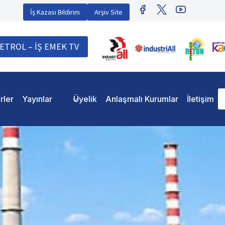
İş Kazası Bildirim
Arşiv Site
ETROL – İŞ EMEK TV
rler
Yayınlar
Üyelik
Anlaşmalı Kurumlar
İletişim