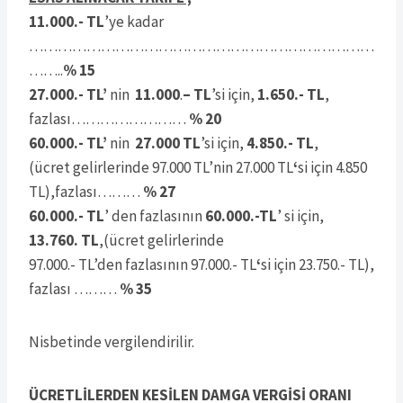
11.000.- TL
’ye kadar
………………………………………………………………
……..
% 15
27.000.- TL’
nin
11.000
.
– TL
’si için,
1.650.- TL
,
fazlası……………………
% 20
60.000.- TL’
nin
27.000 TL
’si için,
4.850.- TL
,
(ücret gelirlerinde 97.000 TL’nin 27.000 TL
‘
si için 4.850
TL),fazlası………
% 27
60.000.- TL
’ den fazlasının
60.000.-TL
’ si için,
13.760. TL
,(ücret gelirlerinde
97.000.- TL’den fazlasının 97.000.- TL
‘
si için 23.750.- TL),
fazlası ………
% 35
Nisbetinde vergilendirilir.
ÜCRETLİLERDEN KESİLEN DAMGA VERGİSİ ORANI