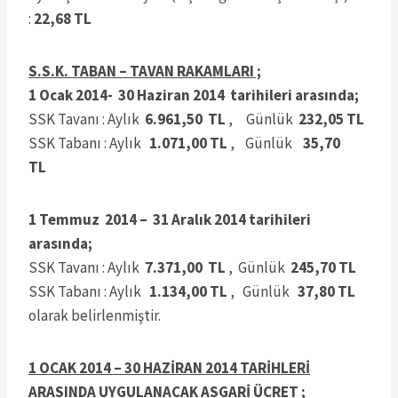
:
22,68 TL
S.S.K. TABAN – TAVAN RAKAMLARI ;
1 Ocak 2014- 30 Haziran 2014 tarihileri arasında;
SSK Tavanı : Aylık
6.961,50 TL
, Günlük
232,05 TL
SSK Tabanı : Aylık
1.071,00 TL
, Günlük
35,70
TL
1 Temmuz 2014 – 31 Aralık 2014 tarihileri
arasında;
SSK Tavanı : Aylık
7.371,00 TL
, Günlük
245,70 TL
SSK Tabanı : Aylık
1.134,00 TL
, Günlük
37,80 TL
olarak belirlenmiştir.
1 OCAK 2014 – 30 HAZİRAN 2014 TARİHLERİ
ARASINDA UYGULANACAK ASGARİ ÜCRET ;