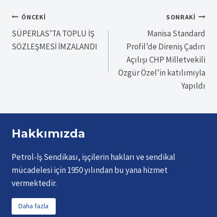
Yazı
ÖNCEKI
SONRAKI
SÜPERLAS’TA TOPLU İŞ
Manisa Standard
gezinmesi
SÖZLEŞMESİ İMZALANDI
Profil’de Direniş Çadırı
Açılışı CHP Milletvekili
Özgür Özel’in katılımıyla
Yapıldı
Hakkımızda
Petrol-İş Sendikası, işçilerin hakları ve sendikal
mücadelesi için 1950 yılından bu yana hizmet
vermektedir.
Daha fazla