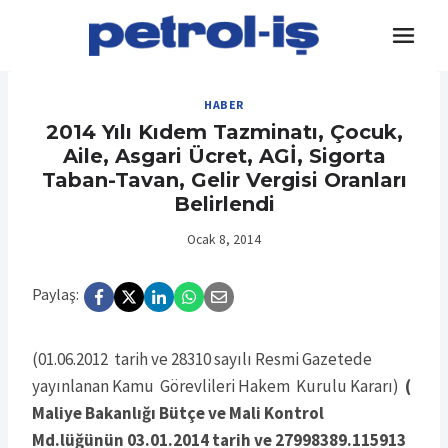
Skip
to
content
HABER
2014 Yılı Kıdem Tazminatı, Çocuk,
Aile, Asgari Ücret, AGİ, Sigorta
Taban-Tavan, Gelir Vergisi Oranları
Belirlendi
Ocak 8, 2014
Paylaş:
(01.06.2012 tarih ve 28310 sayılı Resmi Gazetede
yayınlanan Kamu Görevlileri Hakem Kurulu Kararı)
(
Maliye Bakanlığı Bütçe ve Mali Kontrol
Md.lüğünün 03.01.2014 tarih ve 27998389.115913