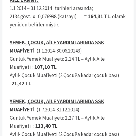
AİLE ZAMMI :
1.1.2014 – 31.12.2014 tarihleri arasında;
2134 göst. x 0,076998 (katsayı) =
164,31 TL
. olarak
yeniden belirlenmiştir.
YEMEK, ÇOCUK, AİLE YARDIMLARINDA SSK
MUAFİYETİ
(1.1.2014-30.06.20143)
Günlük Yemek Muafiyeti: 2,14 TL – Aylık Aile
Muafiyeti :
107,10 TL
Aylık Çocuk Muafiyeti (2 Çocuğa kadar çocuk başı)
:
21,42 TL
YEMEK, ÇOCUK, AİLE YARDIMLARINDA SSK
MUAFİYETİ
(1.7.2014-31.12.2014)
Günlük Yemek Muafiyeti: 2,27 TL – Aylık Aile
Muafiyeti :
113,40 TL
Aylık Çocuk Muafiyeti (2 Çocuğa kadar çocuk başı)