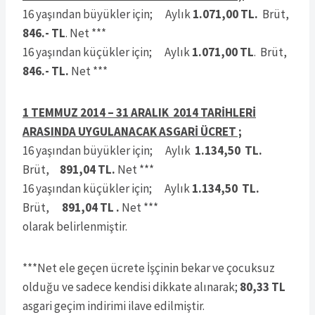
16 yaşından büyükler için; Aylık
1.071,00 TL.
Brüt,
846.- TL
. Net ***
16 yaşından küçükler için; Aylık
1.071,00 TL
. Brüt,
846.- TL.
Net ***
1 TEMMUZ 2014 – 31 ARALIK 2014 TARİHLERİ
ARASINDA UYGULANACAK ASGARİ ÜCRET ;
16 yaşından büyükler için; Aylık
1.134,50 TL.
Brüt,
891,04 TL.
Net ***
16 yaşından küçükler için; Aylık
1.134,50 TL.
Brüt,
891,04 TL .
Net ***
olarak belirlenmiştir.
***Net ele geçen ücrete İşçinin bekar ve çocuksuz
olduğu ve sadece kendisi dikkate alınarak;
80,33 TL
asgari geçim indirimi ilave edilmiştir.