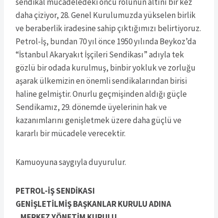
sendikal mücadeledeki öncü rolünün altını bir kez
daha çiziyor, 28. Genel Kurulumuzda yükselen birlik
ve beraberlik iradesine sahip çıktığımızı belirtiyoruz.
Petrol-İş, bundan 70 yıl önce 1950 yılında Beykoz’da
“İstanbul Akaryakıt İşçileri Sendikası” adıyla tek
gözlü bir odada kurulmuş, binbir yokluk ve zorluğu
aşarak ülkemizin en önemli sendikalarından birisi
haline gelmiştir. Onurlu geçmişinden aldığı güçle
Sendikamız, 29. dönemde üyelerinin hak ve
kazanımlarını genişletmek üzere daha güçlü ve
kararlı bir mücadele verecektir.
Kamuoyuna saygıyla duyurulur.
PETROL-İŞ SENDİKASI
GENİŞLETİLMİŞ BAŞKANLAR KURULU ADINA
MERKEZ YÖNETİM KURULU