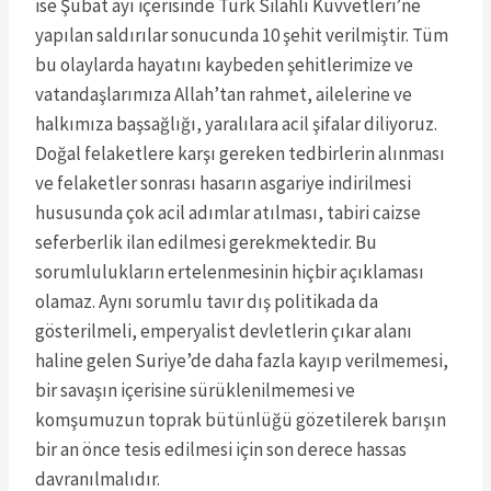
ise Şubat ayı içerisinde Türk Silahlı Kuvvetleri’ne
yapılan saldırılar sonucunda 10 şehit verilmiştir. Tüm
bu olaylarda hayatını kaybeden şehitlerimize ve
vatandaşlarımıza Allah’tan rahmet, ailelerine ve
halkımıza başsağlığı, yaralılara acil şifalar diliyoruz.
Doğal felaketlere karşı gereken tedbirlerin alınması
ve felaketler sonrası hasarın asgariye indirilmesi
hususunda çok acil adımlar atılması, tabiri caizse
seferberlik ilan edilmesi gerekmektedir. Bu
sorumlulukların ertelenmesinin hiçbir açıklaması
olamaz. Aynı sorumlu tavır dış politikada da
gösterilmeli, emperyalist devletlerin çıkar alanı
haline gelen Suriye’de daha fazla kayıp verilmemesi,
bir savaşın içerisine sürüklenilmemesi ve
komşumuzun toprak bütünlüğü gözetilerek barışın
bir an önce tesis edilmesi için son derece hassas
davranılmalıdır.