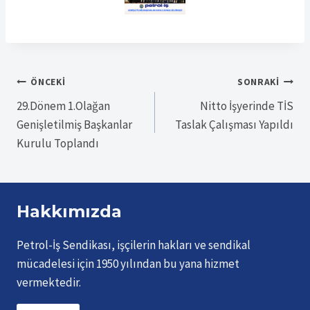
Yazı
ÖNCEKI
SONRAKI
29.Dönem 1.Olağan
Nitto İşyerinde TİS
gezinmesi
Genişletilmiş Başkanlar
Taslak Çalışması Yapıldı
Kurulu Toplandı
Hakkımızda
Petrol-İş Sendikası, işçilerin hakları ve sendikal
mücadelesi için 1950 yılından bu yana hizmet
vermektedir.