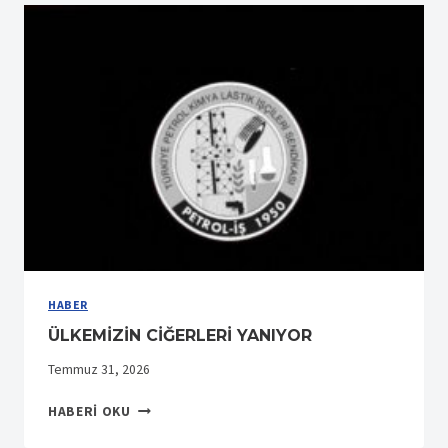
KURULUŞ
YIL
DÖNÜMÜNÜ
YENI
GENEL
MERKEZ
BINASINDA
KUTLADI
HABER
ÜLKEMİZİN CİĞERLERİ YANIYOR
Temmuz 31, 2026
ÜLKEMİZİN
HABERI OKU
CİĞERLERİ