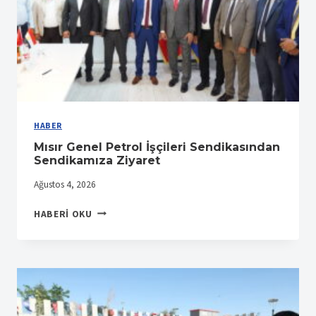
ANLAŞMASI
YAPTIK
HABER
Mısır Genel Petrol İşçileri Sendikasından
Sendikamıza Ziyaret
Ağustos 4, 2026
MISIR
HABERI OKU
GENEL
PETROL
İŞÇILERI
SENDIKASINDAN
SENDIKAMIZA
ZIYARET