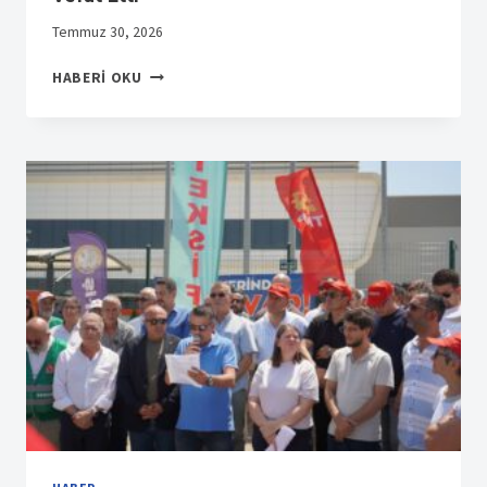
Temmuz 30, 2026
TPIC
HABERI OKU
İŞYERINDEN
ÜYEMIZ
ADNAN
DIREK
VEFAT
ETTI