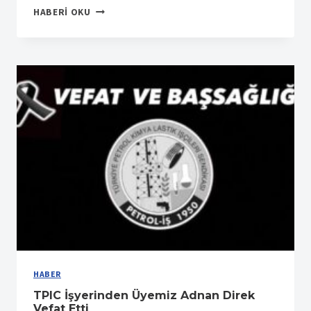
SUMITOMO
HABERI OKU
İŞYERINDEN
ÜYEMIZ
EMRE
KAYA
VEFAT
ETMIŞTIR
HABER
TPIC İşyerinden Üyemiz Adnan Direk
Vefat Etti