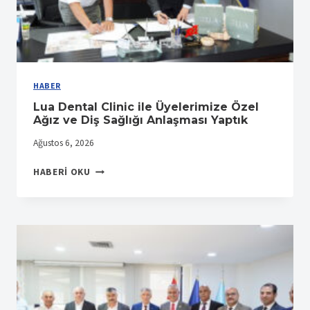
HABER
Lua Dental Clinic ile Üyelerimize Özel
Ağız ve Diş Sağlığı Anlaşması Yaptık
Ağustos 6, 2026
LUA
HABERI OKU
DENTAL
CLINIC
ILE
ÜYELERIMIZE
ÖZEL
AĞIZ
VE
DIŞ
SAĞLIĞI