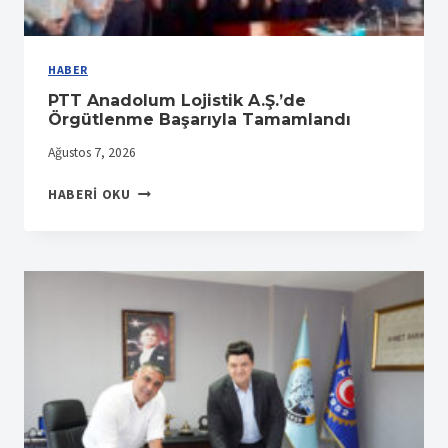
HABER
PTT Anadolum Lojistik A.Ş.’de
Örgütlenme Başarıyla Tamamlandı
Ağustos 7, 2026
PTT
HABERI OKU
ANADOLUM
LOJISTIK
A.Ş.’DE
ÖRGÜTLENME
BAŞARIYLA
TAMAMLANDI