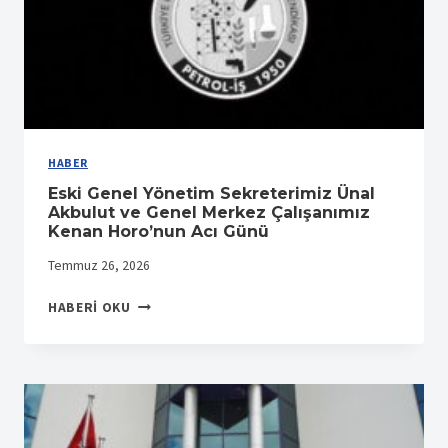
HABER
Eski Genel Yönetim Sekreterimiz Ünal
Akbulut ve Genel Merkez Çalışanımız
Kenan Horo’nun Acı Günü
Temmuz 26, 2026
ESKI
HABERI OKU
GENEL
YÖNETIM
SEKRETERIMIZ
ÜNAL
AKBULUT
VE