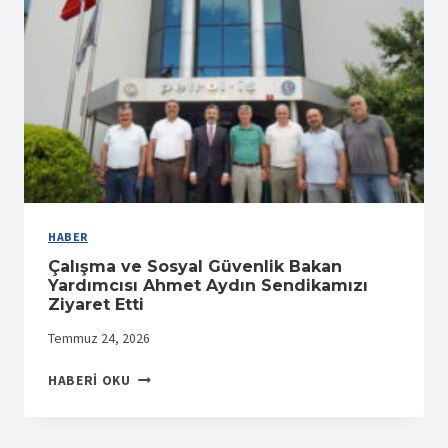
GENEL
MERKEZ
ÇALIŞANIMIZ
KENAN
HORO’NUN
ACI
GÜNÜ
HABER
Çalışma ve Sosyal Güvenlik Bakan
Yardımcısı Ahmet Aydın Sendikamızı
Ziyaret Etti
Temmuz 24, 2026
ÇALIŞMA
HABERI OKU
VE
SOSYAL
GÜVENLIK