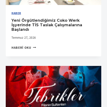
HABER
Yeni Örgütlendiğimiz Coko Werk
İşyerinde TİS Taslak Çalışmalarına
Başlandı
Temmuz 27, 2026
YENI
HABERI OKU
ÖRGÜTLENDIĞIMIZ
COKO
WERK
İŞYERINDE
TİS
TASLAK
ÇALIŞMALARINA
BAŞLANDI