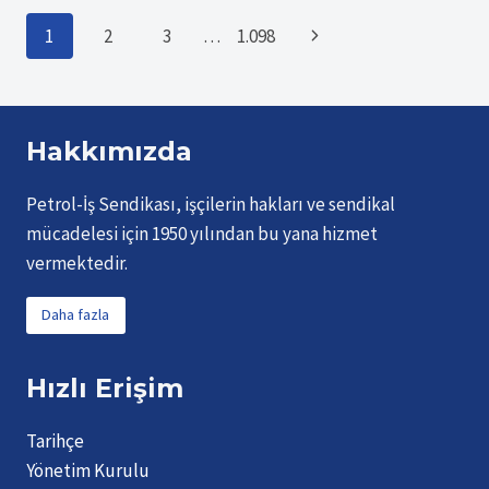
BAKAN
Page
Sonraki
1
2
3
…
1.098
YARDIMCISI
AHMET
Page
navigation
AYDIN SENDIKAMIZI
ZIYARET
ETTI
Hakkımızda
Petrol-İş Sendikası, işçilerin hakları ve sendikal
mücadelesi için 1950 yılından bu yana hizmet
vermektedir.
Daha fazla
Hızlı Erişim
Tarihçe
Yönetim Kurulu