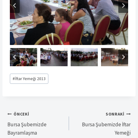
Post
#
İftar Yemeği 2013
Tags:
Yazı
ÖNCEKI
SONRAKI
Bursa Şubemizde
Bursa Şubemizde İftar
gezinmesi
Bayramlaşma
Yemeği