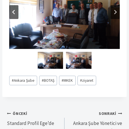
Post
#
Ankara Şube
#
BOTAŞ
#
MKEK
#
ziyaret
Tags:
Yazı
ÖNCEKI
SONRAKI
Standard Profil Ege’de
Ankara Şube Yönetici ve