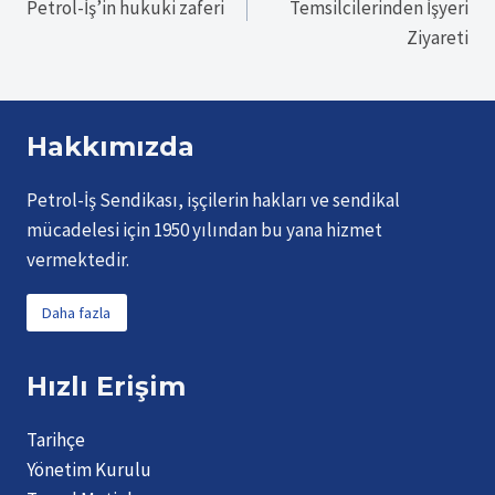
gezinmesi
Petrol-İş’in hukuki zaferi
Temsilcilerinden İşyeri
Ziyareti
Hakkımızda
Petrol-İş Sendikası, işçilerin hakları ve sendikal
mücadelesi için 1950 yılından bu yana hizmet
vermektedir.
Daha fazla
Hızlı Erişim
Tarihçe
Yönetim Kurulu