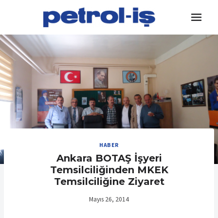
Skip
to
content
HABER
Ankara BOTAŞ İşyeri
Temsilciliğinden MKEK
Temsilciliğine Ziyaret
Mayıs 26, 2014