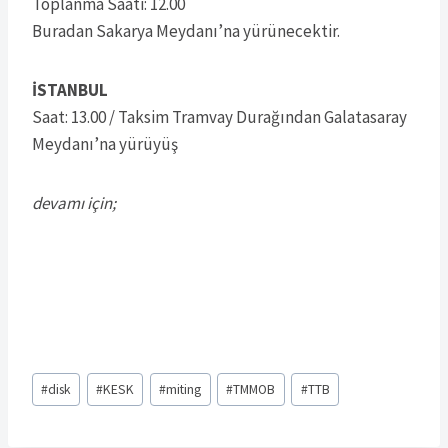
Toplanma Saati: 12.00
Buradan Sakarya Meydanı’na yürünecektir.
İSTANBUL
Saat: 13.00 / Taksim Tramvay Durağından Galatasaray
Meydanı’na yürüyüş
devamı için;
Post
#
disk
#
KESK
#
miting
#
TMMOB
#
TTB
Tags: