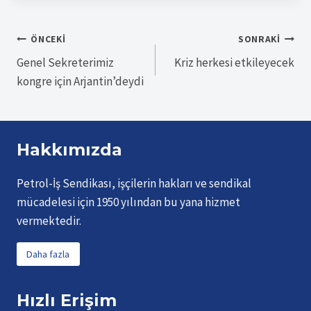
Yazı
ÖNCEKI
SONRAKI
Genel Sekreterimiz
Kriz herkesi etkileyecek
gezinmesi
kongre için Arjantin’deydi
Hakkımızda
Petrol-İş Sendikası, işçilerin hakları ve sendikal
mücadelesi için 1950 yılından bu yana hizmet
vermektedir.
Daha fazla
Hızlı Erişim