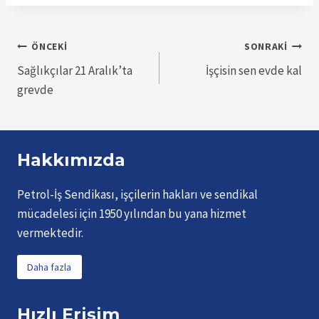
Yazı
ÖNCEKI
SONRAKI
Sağlıkçılar 21 Aralık’ta
İşçisin sen evde kal
gezinmesi
grevde
Hakkımızda
Petrol-İş Sendikası, işçilerin hakları ve sendikal
mücadelesi için 1950 yılından bu yana hizmet
vermektedir.
Daha fazla
Hızlı Erişim