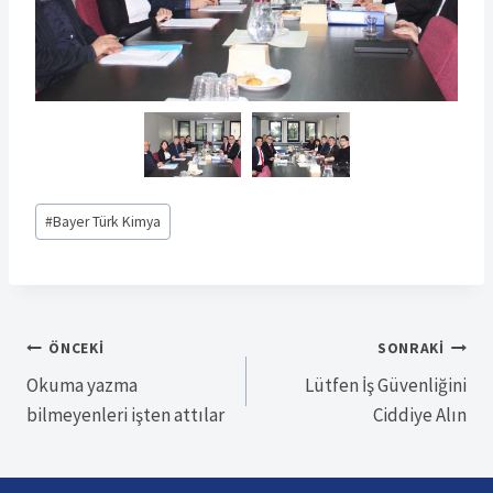
Post
#
Bayer Türk Kimya
Tags:
Yazı
ÖNCEKI
SONRAKI
Okuma yazma
Lütfen İş Güvenliğini
gezinmesi
bilmeyenleri işten attılar
Ciddiye Alın