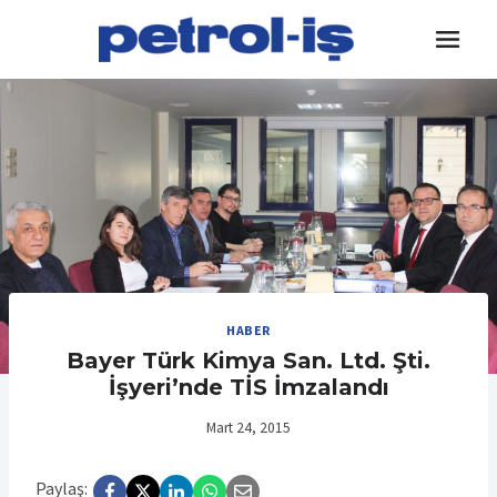
Skip
to
content
HABER
Bayer Türk Kimya San. Ltd. Şti.
İşyeri’nde TİS İmzalandı
Mart 24, 2015
Paylaş: