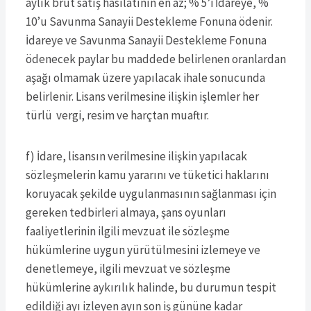
aylık brüt satış hasılatının en az; % 5’i İdareye, %
10’u Savunma Sanayii Destekleme Fonuna ödenir.
İdareye ve Savunma Sanayii Destekleme Fonuna
ödenecek paylar bu maddede belirlenen oranlardan
aşağı olmamak üzere yapılacak ihale sonucunda
belirlenir. Lisans verilmesine ilişkin işlemler her
türlü vergi, resim ve harçtan muaftır.
f) İdare, lisansın verilmesine ilişkin yapılacak
sözleşmelerin kamu yararını ve tüketici haklarını
koruyacak şekilde uygulanmasının sağlanması için
gereken tedbirleri almaya, şans oyunları
faaliyetlerinin ilgili mevzuat ile sözleşme
hükümlerine uygun yürütülmesini izlemeye ve
denetlemeye, ilgili mevzuat ve sözleşme
hükümlerine aykırılık halinde, bu durumun tespit
edildiği ayı izleyen ayın son iş gününe kadar