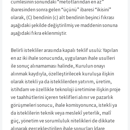
cümlesinin sonundaki “metotlarından en az”
ibaresinden sonra gelen “üçünü” ibaresi “ikisini”
olarak, (C) bendinin (c) alt bendinin beşinci fıkrası
aşağıdaki şekilde değiştirilmiş ve maddenin sonuna
aşağıdaki fıkra eklenmiştir.
Belirli istekliler arasında kapalı teklif usulü: Yapılan
en az iki ihale sonucunda, uygulanan ihale usulleri
ile sonuç alınamaması halinde, Kurulun onayı
alınmak kaydıyla, özelleştirilecek kuruluşa ilişkin
olarak istekli ya da isteklilerden yatırım, üretim,
istihdam ve özellikle teknoloji üretimine ilişkin proje
ve taahhütlerini içeren teklifleri alınır ve pazarlık
görüşmeleri sonucu, ihale komisyonunca, istekli ya
da isteklilerin teknik veya meslekî yeterlik, malî
güç, yönetim ve sorumluluk nitelikleri de dikkate
alınarak gerçekleştirilen ihale sonuçları İdare