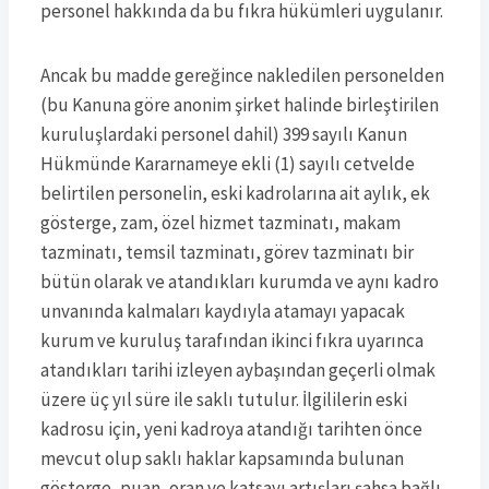
personel hakkında da bu fıkra hükümleri uygulanır.
Ancak bu madde gereğince nakledilen personelden
(bu Kanuna göre anonim şirket halinde birleştirilen
kuruluşlardaki personel dahil) 399 sayılı Kanun
Hükmünde Kararnameye ekli (1) sayılı cetvelde
belirtilen personelin, eski kadrolarına ait aylık, ek
gösterge, zam, özel hizmet tazminatı, makam
tazminatı, temsil tazminatı, görev tazminatı bir
bütün olarak ve atandıkları kurumda ve aynı kadro
unvanında kalmaları kaydıyla atamayı yapacak
kurum ve kuruluş tarafından ikinci fıkra uyarınca
atandıkları tarihi izleyen aybaşından geçerli olmak
üzere üç yıl süre ile saklı tutulur. İlgililerin eski
kadrosu için, yeni kadroya atandığı tarihten önce
mevcut olup saklı haklar kapsamında bulunan
gösterge, puan, oran ve katsayı artışları şahsa bağlı