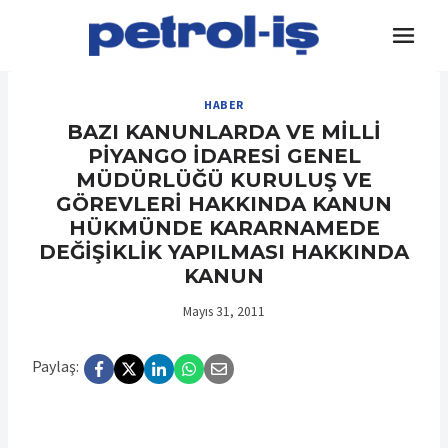
Skip
to
content
HABER
BAZI KANUNLARDA VE MİLLİ
PİYANGO İDARESİ GENEL
MÜDÜRLÜĞÜ KURULUŞ VE
GÖREVLERİ HAKKINDA KANUN
HÜKMÜNDE KARARNAMEDE
DEĞİŞİKLİK YAPILMASI HAKKINDA
KANUN
Mayıs 31, 2011
Paylaş: