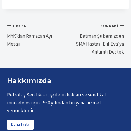
Yazı
ÖNCEKI
SONRAKI
MYK’dan Ramazan Ayı
Batman Şubemizden
gezinmesi
Mesajı
SMA Hastası Elif Eva’ya
Anlamlı Destek
Hakkımızda
Petrol-İş Sendikası, işçilerin hakları ve sendikal
mücadelesi için 1950 yılından bu yana hizmet
vermektedir.
Daha fazla