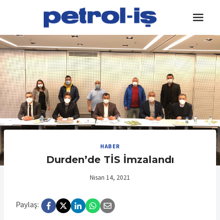
Skip
to
content
HABER
Durden’de TİS İmzalandı
Nisan 14, 2021
Paylaş: