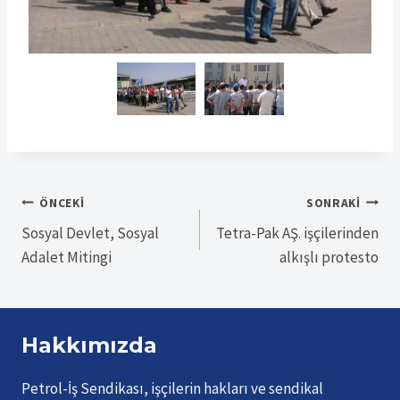
Yazı
ÖNCEKI
SONRAKI
Sosyal Devlet, Sosyal
Tetra-Pak AŞ. işçilerinden
gezinmesi
Adalet Mitingi
alkışlı protesto
Hakkımızda
Petrol-İş Sendikası, işçilerin hakları ve sendikal