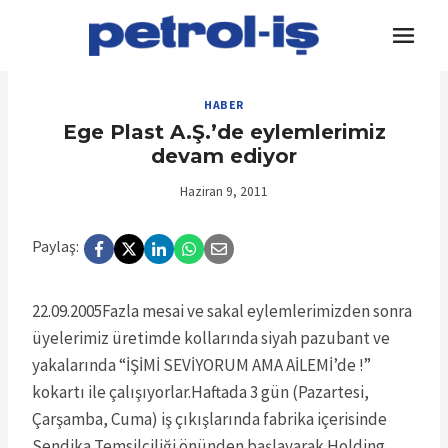
Skip
to
content
HABER
Ege Plast A.Ş.’de eylemlerimiz
devam ediyor
Haziran 9, 2011
Paylaş:
22.09.2005Fazla mesai ve sakal eylemlerimizden sonra
üyelerimiz üretimde kollarında siyah pazubant ve
yakalarında “İŞİMİ SEVİYORUM AMA AİLEMİ’de !”
kokartı ile çalışıyorlar.Haftada 3 gün (Pazartesi,
Çarşamba, Cuma) iş çıkışlarında fabrika içerisinde
Sendika Temsilciliği önünden başlayarak Holding