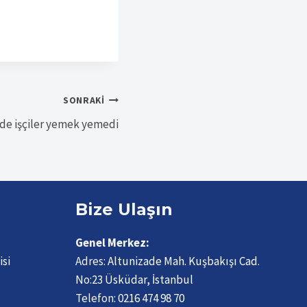
SONRAKI
’de işçiler yemek yemedi
Bize Ulaşın
Genel Merkez:
isi
Adres:
Altunizade Mah. Kuşbakışı Cad.
No:23 Üsküdar, İstanbul
Telefon:
0216 474 98 70