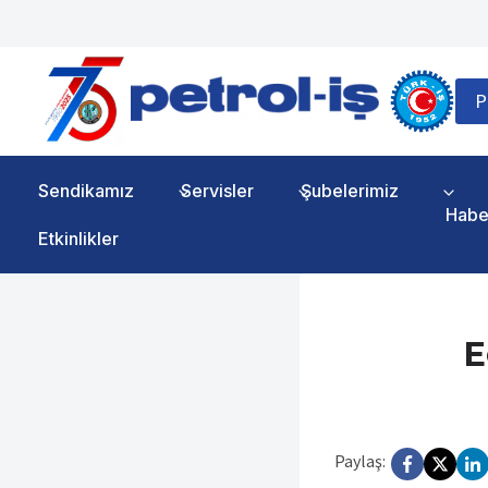
Skip
to
content
P
Sendikamız
Servisler
Şubelerimiz
Habe
Etkinlikler
E
Paylaş: