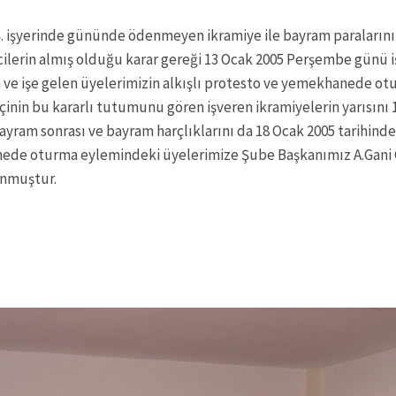
Ş. işyerinde gününde ödenmeyen ikramiye ile bayram paraların
cilerin almış olduğu karar gereği 13 Ocak 2005 Perşembe günü i
n ve işe gelen üyelerimizin alkışlı protesto ve yemekhanede o
İşçinin bu kararlı tutumunu gören işveren ikramiyelerin yarısını
bayram sonrası ve bayram harçlıklarını da 18 Ocak 2005 tarihin
anede oturma eylemindeki üyelerimize Şube Başkanımız A.Ga
unmuştur.