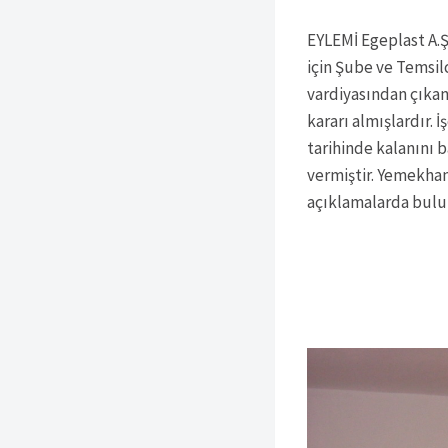
EYLEMİ Egeplast A.
için Şube ve Temsil
vardiyasından çıka
kararı almışlardır. 
tarihinde kalanını 
vermiştir. Yemekh
açıklamalarda bul