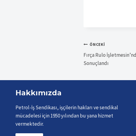
Yazı
ÖNCEKI
Fırça Rulo İşletmesin’nd
gezinmesi
Sonuçlandı
Hakkımızda
Petrol-İş Sendikası, işçilerin hakları ve sendikal
mücadelesi için 1950 yılından bu yana hizmet
vermektedir.