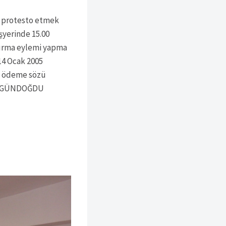
ı protesto etmek
şyerinde 15.00
turma eylemi yapma
 14 Ocak 2005
de ödeme sözü
ni GÜNDOĞDU