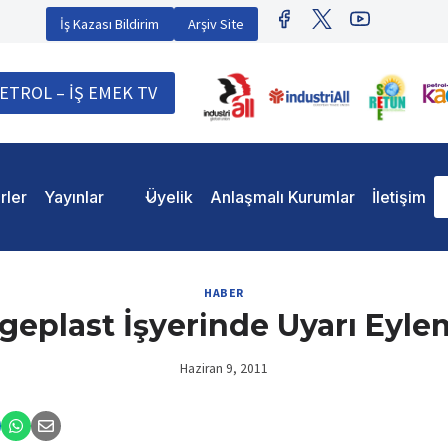
İş Kazası Bildirim
Arşiv Site
ETROL – İŞ EMEK TV
rler
Yayınlar
Üyelik
Anlaşmalı Kurumlar
İletişim
HABER
geplast İşyerinde Uyarı Eyle
Haziran 9, 2011