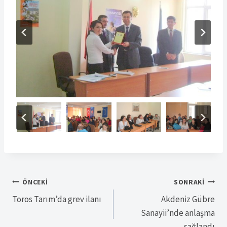
Yazı
ÖNCEKI
SONRAKI
Toros Tarım’da grev ilanı
Akdeniz Gübre
gezinmesi
Sanayii’nde anlaşma
sağlandı