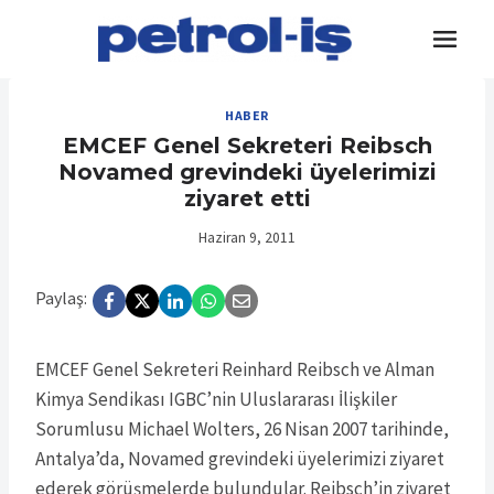
Skip
to
content
HABER
EMCEF Genel Sekreteri Reibsch
Novamed grevindeki üyelerimizi
ziyaret etti
Haziran 9, 2011
Paylaş:
EMCEF Genel Sekreteri Reinhard Reibsch ve Alman
Kimya Sendikası IGBC’nin Uluslararası İlişkiler
Sorumlusu Michael Wolters, 26 Nisan 2007 tarihinde,
Antalya’da, Novamed grevindeki üyelerimizi ziyaret
ederek görüşmelerde bulundular. Reibsch’in ziyaret