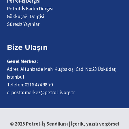
Petrol-İş Dergisi
Petrol-İş Kadın Dergisi
Gökkuşağı Dergisi
Süresiz Yayınlar
Bize Ulaşın
Genel Merkez:
Adres:
Altunizade Mah. Kuşbakışı Cad. No:23 Üsküdar,
İstanbul
Telefon:
0216 474 98 70
e-posta:
merkez@petrol-is.org.tr
© 2025 Petrol-İş Sendikası | İçerik, yazılı ve görsel