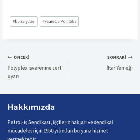
Post
#
bursa şube
#
Faurecia Polifleks
Tags:
Yazı
ÖNCEKI
SONRAKI
Polyplex işverenine sert
İftar Yemeği
gezinmesi
uyarı
Hakkımızda
Petrol-İş Sendikası, işçilerin hakları ve sendikal
mücadelesi için 1950 yılından bu yana hizmet
vermektedir.