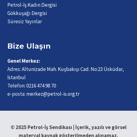
Petrol-İş Kadın Dergisi
Gökkuşağı Dergisi
Süresiz Yayınlar
Bize Ulaşın
Genel Merkez:
Adres:
Altunizade Mah. Kuşbakışı Cad. No:23 Üsküdar,
İstanbul
Telefon:
0216 474 98 70
e-posta:
merkez@petrol-is.org.tr
© 2025 Petrol-İş Sendikası | İçerik, yazılı ve görsel
materyal kaynak gösterilmeden alınamaz.