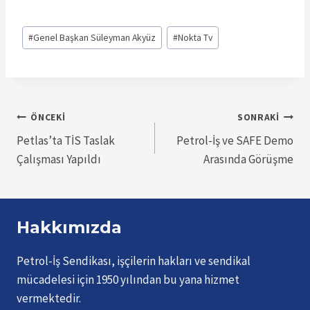
Post
#
Genel Başkan Süleyman Akyüz
#
Nokta Tv
Tags:
Yazı
ÖNCEKI
SONRAKI
Petlas’ta TİS Taslak
Petrol-İş ve SAFE Demo
gezinmesi
Çalışması Yapıldı
Arasında Görüşme
Hakkımızda
Petrol-İş Sendikası, işçilerin hakları ve sendikal
mücadelesi için 1950 yılından bu yana hizmet
vermektedir.