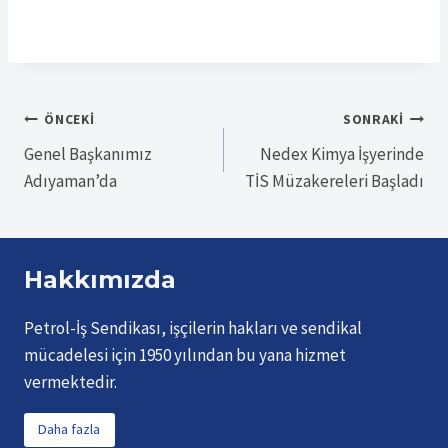
Yazı
ÖNCEKI
SONRAKI
Genel Başkanımız
Nedex Kimya İşyerinde
gezinmesi
Adıyaman’da
TİS Müzakereleri Başladı
Hakkımızda
Petrol-İş Sendikası, işçilerin hakları ve sendikal
mücadelesi için 1950 yılından bu yana hizmet
vermektedir.
Daha fazla