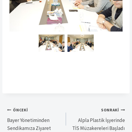
Yazı
ÖNCEKI
SONRAKI
Bayer Yönetiminden
Alpla Plastik İşyerinde
gezinmesi
Sendikamıza Ziyaret
TİS Müzakereleri Başladı