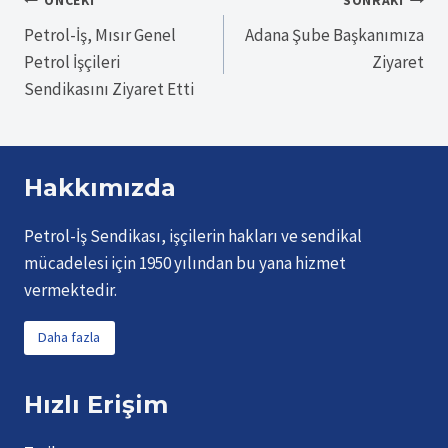
Yazı
ÖNCEKI
SONRAKI
Petrol-İş, Mısır Genel
Adana Şube Başkanımıza
gezinmesi
Petrol İşçileri
Ziyaret
Sendikasını Ziyaret Etti
Hakkımızda
Petrol-İş Sendikası, işçilerin hakları ve sendikal
mücadelesi için 1950 yılından bu yana hizmet
vermektedir.
Daha fazla
Hızlı Erişim