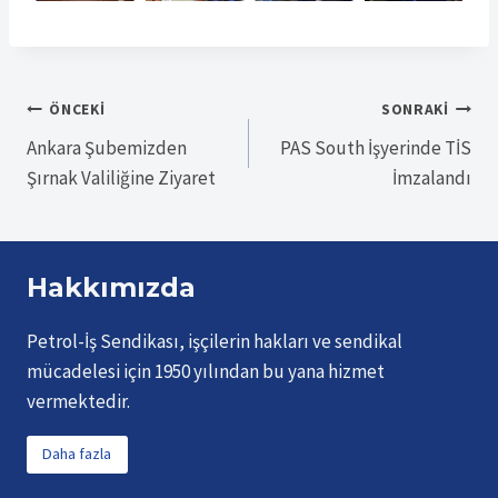
Yazı
ÖNCEKI
SONRAKI
Ankara Şubemizden
PAS South İşyerinde TİS
gezinmesi
Şırnak Valiliğine Ziyaret
İmzalandı
Hakkımızda
Petrol-İş Sendikası, işçilerin hakları ve sendikal
mücadelesi için 1950 yılından bu yana hizmet
vermektedir.
Daha fazla