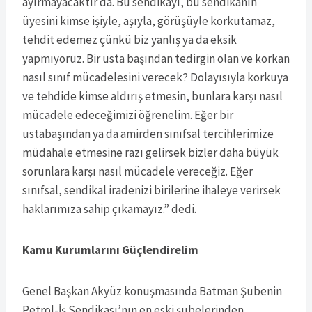
ayırmayacaktır da. Bu sendikayı, bu sendikanın
üyesini kimse işiyle, aşıyla, görüşüyle korkutamaz,
tehdit edemez çünkü biz yanlış ya da eksik
yapmıyoruz. Bir usta başından tedirgin olan ve korkan
nasıl sınıf mücadelesini verecek? Dolayısıyla korkuya
ve tehdide kimse aldırış etmesin, bunlara karşı nasıl
mücadele edeceğimizi öğrenelim. Eğer bir
ustabaşından ya da amirden sınıfsal tercihlerimize
müdahale etmesine razı gelirsek bizler daha büyük
sorunlara karşı nasıl mücadele vereceğiz. Eğer
sınıfsal, sendikal iradenizi birilerine ihaleye verirsek
haklarımıza sahip çıkamayız.” dedi.
Kamu Kurumlarını Güçlendirelim
Genel Başkan Akyüz konuşmasında Batman Şubenin
Petrol-İş Sendikası’nın en eski şubelerinden