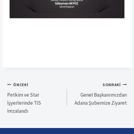
Yazı
ÖNCEKI
SONRAKI
Petkim ve Star
Genel Başkanımızdan
gezinmesi
İşyerlerinde TİS
Adana Şubemize Ziyaret
İmzalandı