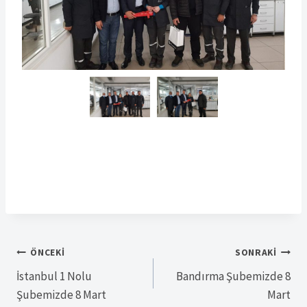
Yazı
ÖNCEKI
SONRAKI
İstanbul 1 Nolu
Bandırma Şubemizde 8
gezinmesi
Şubemizde 8 Mart
Mart