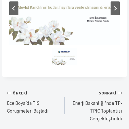
Yazı
ÖNCEKI
SONRAKI
Ece Boya’da TİS
Enerji Bakanlığı’nda TP-
gezinmesi
Görüşmeleri Başladı
TPIC Toplantısı
Gerçekleştirildi