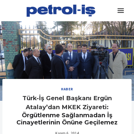
Skip
to
content
HABER
Türk-İş Genel Başkanı Ergün
Atalay’dan MKEK Ziyareti:
Örgütlenme Sağlanmadan İş
Cinayetlerinin Önüne Geçilemez
Kasım 6, 2014