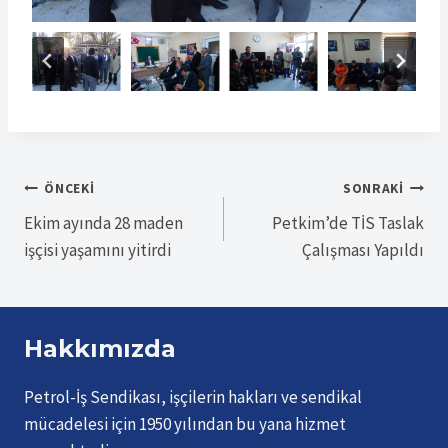
Yazı
ÖNCEKI
SONRAKI
Ekim ayında 28 maden
Petkim’de TİS Taslak
gezinmesi
işçisi yaşamını yitirdi
Çalışması Yapıldı
Hakkımızda
Petrol-İş Sendikası, işçilerin hakları ve sendikal
mücadelesi için 1950 yılından bu yana hizmet