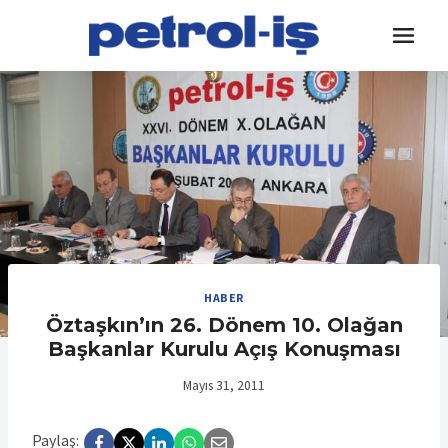
Skip
to
content
HABER
Öztaşkın’ın 26. Dönem 10. Olağan
Başkanlar Kurulu Açış Konuşması
Mayıs 31, 2011
Paylaş: