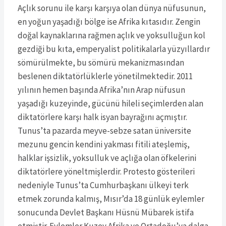
Açlık sorunu ile karşı karşıya olan dünya nüfusunun,
en yoğun yaşadığı bölge ise Afrika kıtasıdır. Zengin
doğal kaynaklarına rağmen açlık ve yoksulluğun kol
gezdiği bu kıta, emperyalist politikalarla yüzyıllardır
sömürülmekte, bu sömürü mekanizmasından
beslenen diktatörlüklerle yönetilmektedir. 2011
yılının hemen başında Afrika’nın Arap nüfusun
yaşadığı kuzeyinde, gücünü hileli seçimlerden alan
diktatörlere karşı halk isyan bayrağını açmıştır.
Tunus’ta pazarda meyve-sebze satan üniversite
mezunu gencin kendini yakması fitili ateşlemiş,
halklar işsizlik, yoksulluk ve açlığa olan öfkelerini
diktatörlere yöneltmişlerdir. Protesto gösterileri
nedeniyle Tunus’ta Cumhurbaşkanı ülkeyi terk
etmek zorunda kalmış, Mısır’da 18 günlük eylemler
sonucunda Devlet Başkanı Hüsnü Mübarek istifa
etmiştir. Eylemler Kuzey Afrika ve Ortadoğu’ya dalga