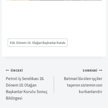
Post
#
26. Dönem 10. Olağan Başkanlar Kurulu
Tags:
Yazı
ÖNCEKI
SONRAKI
Petrol-İş Sendikası 26.
Batman’da ölen işçiler
gezinmesi
Dönem 10. Olağan
taşeron sistemin son
Başkanlar Kurulu Sonuç
kurbanlarıdır
Bildirgesi