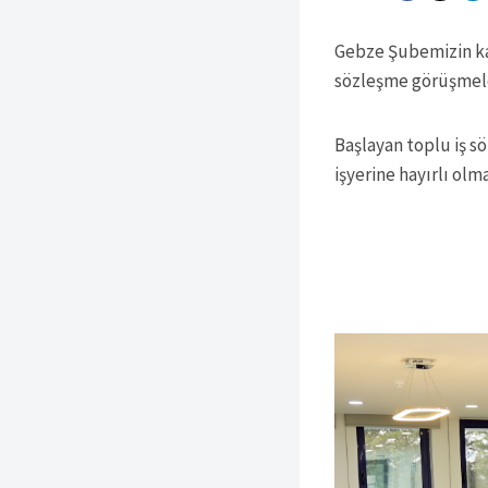
Gebze Şubemizin kap
sözleşme görüşmeler
Başlayan toplu iş s
işyerine hayırlı olma