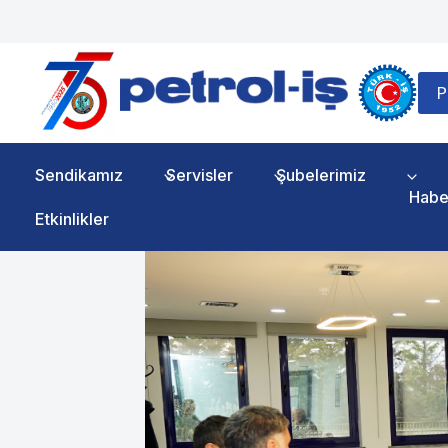
Skip
to
content
P
Sendikamız
Servisler
Şubelerimiz
Habe
Etkinlikler