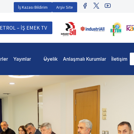
İş Kazası Bildirim
Arşiv Site
ETROL – İŞ EMEK TV
rler
Yayınlar
Üyelik
Anlaşmalı Kurumlar
İletişim