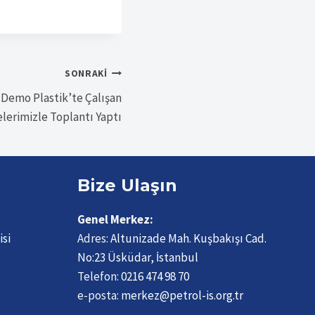
SONRAKI
 Demo Plastik’te Çalışan
lerimizle Toplantı Yaptı
Bize Ulaşın
Genel Merkez:
isi
Adres:
Altunizade Mah. Kuşbakışı Cad.
No:23 Üsküdar, İstanbul
Telefon:
0216 474 98 70
e-posta:
merkez@petrol-is.org.tr