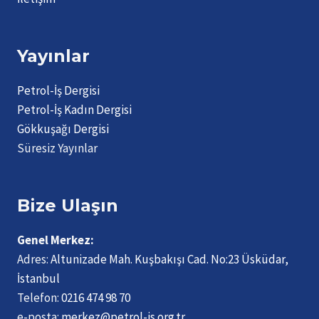
Yayınlar
Petrol-İş Dergisi
Petrol-İş Kadın Dergisi
Gökkuşağı Dergisi
Süresiz Yayınlar
Bize Ulaşın
Genel Merkez:
Adres:
Altunizade Mah. Kuşbakışı Cad. No:23 Üsküdar,
İstanbul
Telefon:
0216 474 98 70
e-posta:
merkez@petrol-is.org.tr