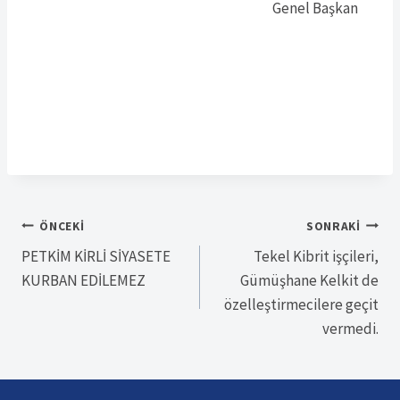
Genel Başkan
Yazı
ÖNCEKI
SONRAKI
PETKİM KİRLİ SİYASETE
Tekel Kibrit işçileri,
gezinmesi
KURBAN EDİLEMEZ
Gümüşhane Kelkit de
özelleştirmecilere geçit
vermedi.