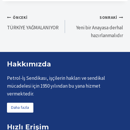
Yazı
ÖNCEKI
SONRAKI
TÜRKİYE YAĞMALANIYOR
Yeni bir Anayasa derhal
gezinmesi
hazırlanmalıdır
Hakkımızda
Petrol-İş Sendikası, işçilerin hakları ve sendikal
mücadelesi için 1950 yılından bu yana hizmet
vermektedir.
Daha fazla
Hızlı Erişim