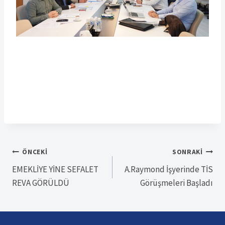
Yazı
ÖNCEKI
SONRAKI
EMEKLİYE YİNE SEFALET
A.Raymond İşyerinde TİS
gezinmesi
REVA GÖRÜLDÜ
Görüşmeleri Başladı