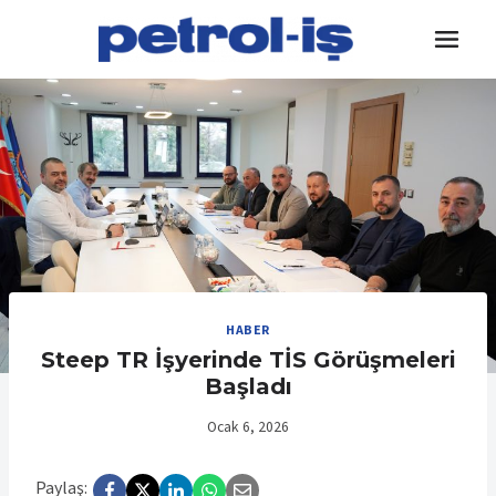
Skip
to
content
HABER
Steep TR İşyerinde TİS Görüşmeleri
Başladı
Ocak 6, 2026
Paylaş: