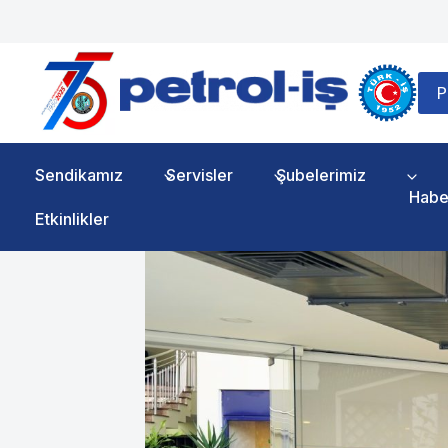
Skip
to
content
P
Sendikamız
Servisler
Şubelerimiz
Habe
Etkinlikler