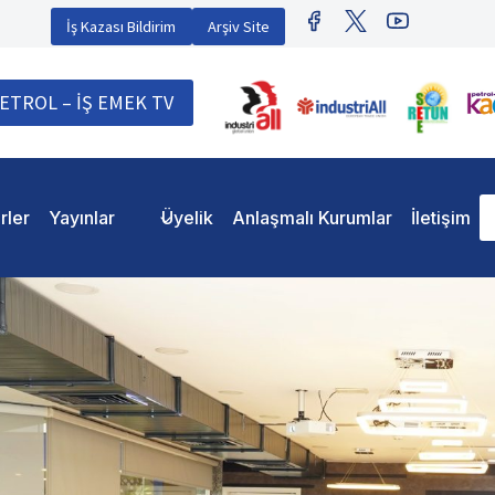
İş Kazası Bildirim
Arşiv Site
ETROL – İŞ EMEK TV
rler
Yayınlar
Üyelik
Anlaşmalı Kurumlar
İletişim