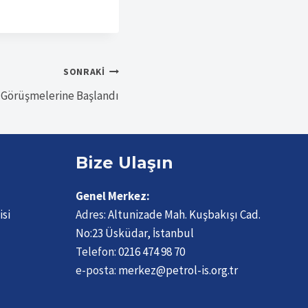
SONRAKI
S Görüşmelerine Başlandı
Bize Ulaşın
Genel Merkez:
isi
Adres:
Altunizade Mah. Kuşbakışı Cad.
No:23 Üsküdar, İstanbul
Telefon:
0216 474 98 70
e-posta:
merkez@petrol-is.org.tr