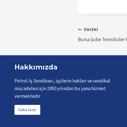
Yazı
ÖNCEKI
Bursa Şube Temsilciler
gezinmesi
Hakkımızda
Petrol-İş Sendikası, işçilerin hakları ve sendikal
mücadelesi için 1950 yılından bu yana hizmet
vermektedir.
Daha fazla