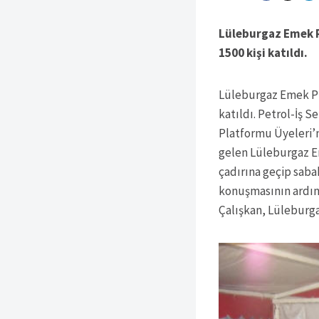
Lüleburgaz Emek P
1500 kişi katıldı.
Lüleburgaz Emek Pla
katıldı. Petrol-İş 
Platformu Üyeleri’n
gelen Lüleburgaz E
çadırına geçip saba
konuşmasının ardınd
Çalışkan, Lüleburga