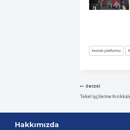
Post
#
emek platformu
Tags:
Yazı
ÖNCEKI
Tekel işçilerine Kırıkka
gezinmesi
Hakkımızda