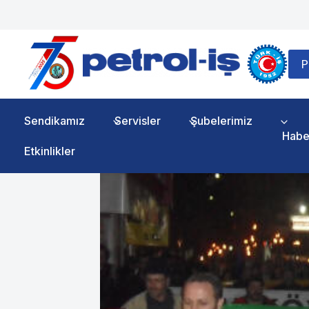
Skip
to
content
P
Sendikamız
Servisler
Şubelerimiz
Habe
Etkinlikler