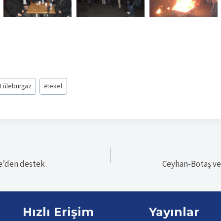
#
Lüleburgaz
#
tekel
le’den destek
Ceyhan-Botaş ve
Hızlı Erişim
Yayınlar