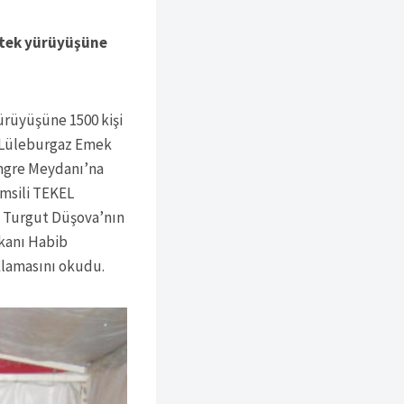
stek yürüyüşüne
ürüyüşüne 1500 kişi
an Lüleburgaz Emek
ongre Meydanı’na
msili TEKEL
z Turgut Düşova’nın
şkanı Habib
klamasını okudu.