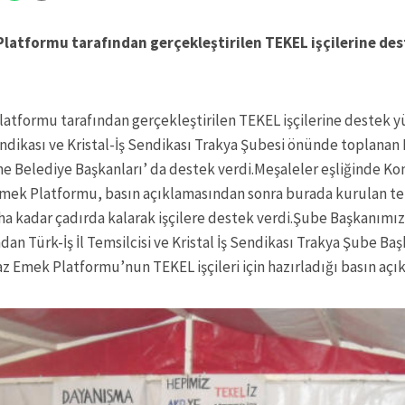
latformu tarafından gerçekleştirilen TEKEL işçilerine de
tformu tarafından gerçekleştirilen TEKEL işçilerine destek y
Sendikası ve Kristal-İş Sendikası Trakya Şubesi önünde toplan
e Belediye Başkanları’ da destek verdi.Meşaleler eşliğinde K
mek Platformu, basın açıklamasından sonra burada kurulan te
ha kadar çadırda kalarak işçilere destek verdi.Şube Başkanımı
an Türk-İş İl Temsilcisi ve Kristal İş Sendikası Trakya Şube Ba
z Emek Platformu’nun TEKEL işçileri için hazırladığı basın açı