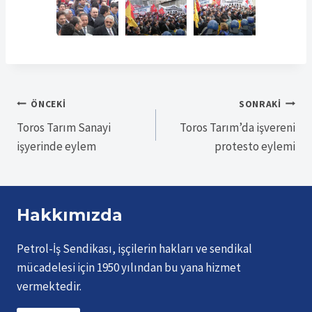
Yazı
ÖNCEKI
SONRAKI
Toros Tarım Sanayi
Toros Tarım’da işvereni
gezinmesi
işyerinde eylem
protesto eylemi
Hakkımızda
Petrol-İş Sendikası, işçilerin hakları ve sendikal
mücadelesi için 1950 yılından bu yana hizmet
vermektedir.