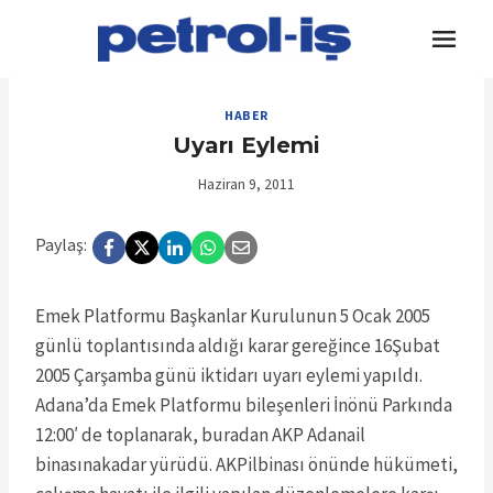
Skip
to
content
HABER
Uyarı Eylemi
Haziran 9, 2011
Paylaş:
Emek Platformu Başkanlar Kurulunun 5 Ocak 2005
günlü toplantısında aldığı karar gereğince 16Şubat
2005 Çarşamba günü iktidarı uyarı eylemi yapıldı.
Adana’da Emek Platformu bileşenleri İnönü Parkında
12:00′ de toplanarak, buradan AKP Adanail
binasınakadar yürüdü. AKPilbinası önünde hükümeti,