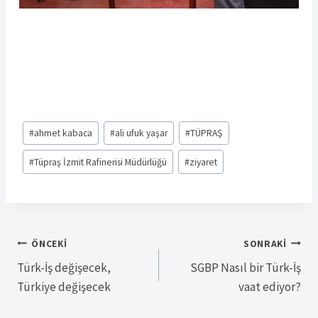
Post
#
ahmet kabaca
#
ali ufuk yaşar
#
TÜPRAŞ
Tags:
#
Tüpraş İzmit Rafinerisi Müdürlüğü
#
ziyaret
Yazı
ÖNCEKI
SONRAKI
Türk-İş değişecek,
SGBP Nasıl bir Türk-İş
gezinmesi
Türkiye değişecek
vaat ediyor?