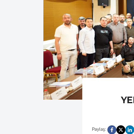
YE
Paylaş: