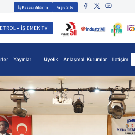
İş Kazası Bildirim
Arşiv Site
ETROL – İŞ EMEK TV
rler
Yayınlar
Üyelik
Anlaşmalı Kurumlar
İletişim