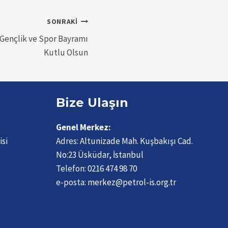
SONRAKI
 Gençlik ve Spor Bayramı
Kutlu Olsun
Bize Ulaşın
Genel Merkez:
isi
Adres:
Altunizade Mah. Kuşbakışı Cad.
No:23 Üsküdar, İstanbul
Telefon:
0216 474 98 70
e-posta:
merkez@petrol-is.org.tr