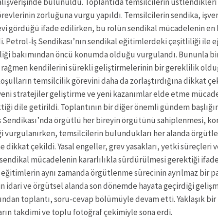
alışverişinde bulunuldu. Toplantıda temsilcilerin üstlendikler
örevlerinin zorluğuna vurgu yapıldı. Temsilcilerin sendika, işve
vi gördüğü ifade edilirken, bu rolün sendikal mücadelenin en 
i. Petrol-İş Sendikası’nın sendikal eğitimlerdeki çeşitliliği ile 
liği bakımından öncü konumda olduğu vurgulandı. Bununla birl
 rağmen kendilerini sürekli geliştirmelerinin bir gereklilik oldu
ulların temsilcilik görevini daha da zorlaştırdığına dikkat çe
eni stratejiler geliştirme ve yeni kazanımlar elde etme mücad
iği dile getirildi. Toplantının bir diğer önemli gündem başlığ
ş Sendikası’nda örgütlü her bireyin örgütünü sahiplenmesi, ko
 vurgulanırken, temsilcilerin bulundukları her alanda örgütl
dikkat çekildi. Yasal engeller, grev yasakları, yetki süreçleri ve
sendikal mücadelenin kararlılıkla sürdürülmesi gerektiği ifade
eğitimlerin aynı zamanda örgütlenme sürecinin ayrılmaz bir p
ş’in idari ve örgütsel alanda son dönemde hayata geçirdiği geliş
ından toplantı, soru-cevap bölümüyle devam etti. Yaklaşık bir
arın takdimi ve toplu fotoğraf çekimiyle sona erdi.