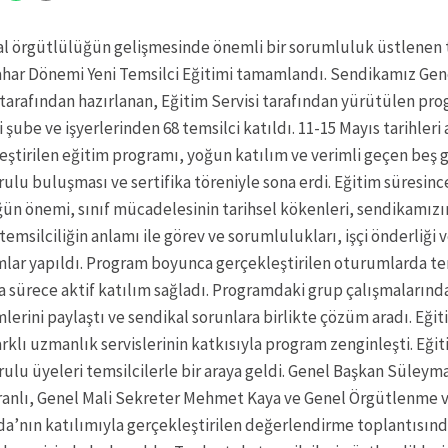
al örgütlülüğün gelişmesinde önemli bir sorumluluk üstlenen t
har Dönemi Yeni Temsilci Eğitimi tamamlandı. Sendikamız Ge
 tarafından hazırlanan, Eğitim Servisi tarafından yürütülen pr
 şube ve işyerlerinden 68 temsilci katıldı. 11-15 Mayıs tarihleri
eştirilen eğitim programı, yoğun katılım ve verimli geçen beş
lu buluşması ve sertifika töreniyle sona erdi. Eğitim süresince
ğün önemi, sınıf mücadelesinin tarihsel kökenleri, sendikamız
temsilciliğin anlamı ile görev ve sorumlulukları, işçi önderliği v
lar yapıldı. Program boyunca gerçekleştirilen oturumlarda tem
la sürece aktif katılım sağladı. Programdaki grup çalışmalarında
erini paylaştı ve sendikal sorunlara birlikte çözüm aradı. Eğiti
arklı uzmanlık servislerinin katkısıyla program zenginleşti. Eğ
lu üyeleri temsilcilerle bir araya geldi. Genel Başkan Süleym
anlı, Genel Mali Sekreter Mehmet Kaya ve Genel Örgütlenme v
’nın katılımıyla gerçekleştirilen değerlendirme toplantısında