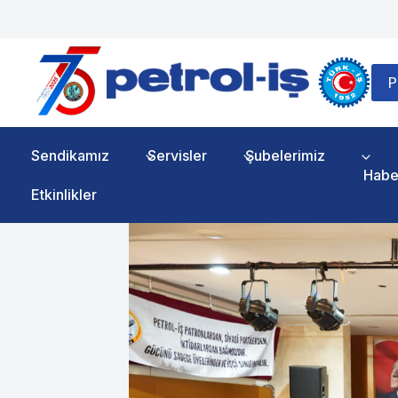
Skip
to
content
P
Sendikamız
Servisler
Şubelerimiz
Habe
Etkinlikler