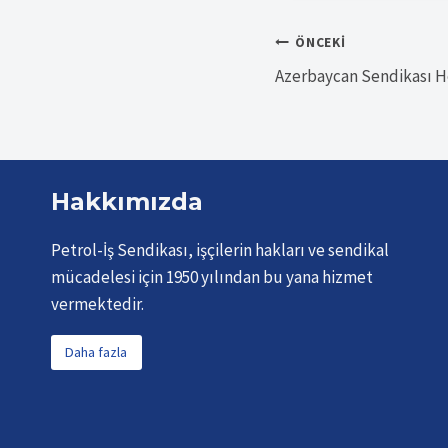
Yazı
ÖNCEKI
Azerbaycan Sendikası He
gezinmesi
Hakkımızda
Petrol-İş Sendikası, işçilerin hakları ve sendikal
mücadelesi için 1950 yılından bu yana hizmet
vermektedir.
Daha fazla