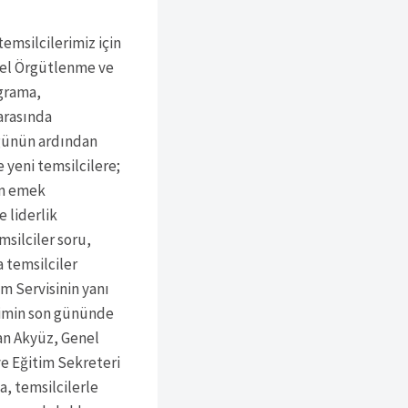
emsilcilerimiz için
nel Örgütlenme ve
ograma,
 arasında
 günün ardından
 yeni temsilcilere;
ın emek
e liderlik
silciler soru,
 temsilciler
m Servisinin yanı
itimin son gününde
an Akyüz, Genel
e Eğitim Sekreteri
, temsilcilerle