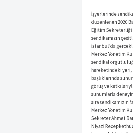
İşyerlerinde sendik
düzenlenen 2026 Ba
Eğitim Sekreterliği
sendikamızın çeşitli
İstanbul’da gerçekl
Merkez Yönetim Kuru
sendikal örgütlülü
hareketindeki yeri, 
başlıklarında sunum
görüş ve katkılarıy
sunumlarla deneyiml
sıra sendikamızın f
Merkez Yönetim Kuru
Sekreter Ahmet Bar
Niyazi Recepkethüda