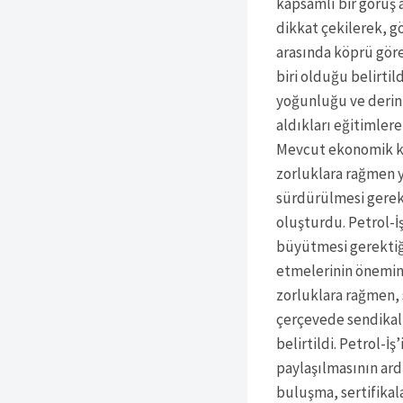
kapsamlı bir görüş 
dikkat çekilerek, g
arasında köprü göre
biri olduğu belirtild
yoğunluğu ve derin
aldıkları eğitimlere
Mevcut ekonomik koş
zorluklara rağmen y
sürdürülmesi gerekt
oluşturdu. Petrol-İ
büyütmesi gerektiği
etmelerinin önemine 
zorluklara rağmen, 
çerçevede sendikal 
belirtildi. Petrol-İ
paylaşılmasının ard
buluşma, sertifikal