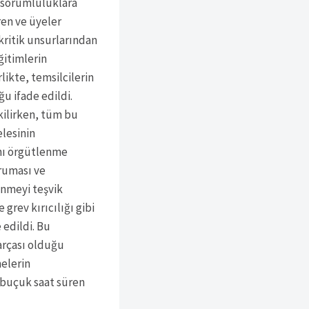
i sorumluluklara
ren ve üyeler
kritik unsurlarından
eğitimlerin
ikte, temsilcilerin
ğu ifade edildi.
kilirken, tüm bu
elesinin
ını örgütlenme
ruması ve
enmeyi teşvik
 grev kırıcılığı gibi
 edildi. Bu
arçası olduğu
melerin
 buçuk saat süren