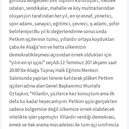
görüldü.Bölgedeki sivil toplum kuruluşları, meslek
odaları, sendikalar, mahalle ve köy muhtarlarından
oluşan jüri tarafından her yıl, en iyi esnaf, yönetici,
spor adamı, sanayici, eğitimci, çevreci, iş adamı, şoför
belirleniyor.Bu yıl ki değerlendirme sonucunda
Petkim işçilerinin tümü, yıllardır ortaya koydukları
çaba ile Aliağa’nın ve hatta ülkemizin
demokratikleşmesi açısından örnek oldukları için
“yılın en iyi işçisi” seçildi.12 Temmuz 207 akşamı saat
20.00’de Aliağa Tüpraş Halk Eğitimi Merkezi
Salonunda yapılan törene katılarak plâket Petkim
işçileri adına alan Genel Başkanımız Mustafa
Öztaşkın; “Yıllardır, yüzlerce kez konuştum ama ilk
defa bu kadar heyecanlıyım. Petkim işçisi gerçekten
sadece bölgemize değil ülkemize örnek olabilecek
nitelikte işler yapmıştır. Yıllardır verdiği demokrasi,
emek ve hak arama mücadelesi ile tüm işçi sınıfımıza