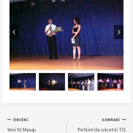
Yazı
ÖNCEKI
SONRAKI
Yeni Yıl Mesajı
Petkim’de sıkıntılı TİS