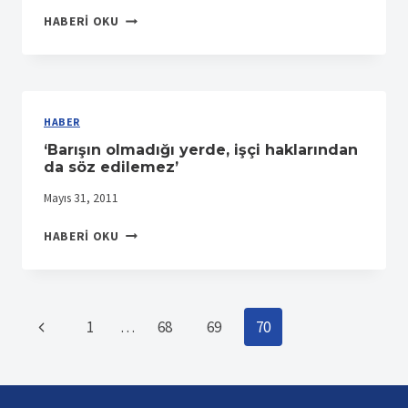
PETKIM
HABERI OKU
UNUTULMASIN
|
TAYLAN
ERTEN-
DÜNYA
HABER
‘Barışın olmadığı yerde, işçi haklarından
da söz edilemez’
Mayıs 31, 2011
‘BARIŞIN
HABERI OKU
OLMADIĞI
YERDE,
IŞÇI
HAKLARINDAN
Page
Önceki
1
…
68
69
70
DA
SÖZ
Page
navigation
EDILEMEZ’