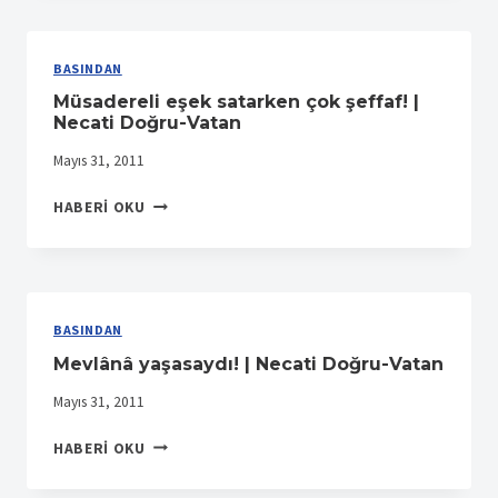
DAYATMASI
|
NURAY
BASINDAN
MERT-
Müsadereli eşek satarken çok şeffaf! |
RADIKAL
Necati Doğru-Vatan
Mayıs 31, 2011
MÜSADERELI
HABERI OKU
EŞEK
SATARKEN
ÇOK
ŞEFFAF!
|
BASINDAN
NECATI
Mevlânâ yaşasaydı! | Necati Doğru-Vatan
DOĞRU-
VATAN
Mayıs 31, 2011
MEVLÂNÂ
HABERI OKU
YAŞASAYDI!
|