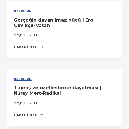
GÜLTEKIN
KARA-
BASINDAN
AKŞAM
Gerçeğin dayanılmaz gücü | Erol
Çevikçe-Vatan
Mayıs 31, 2011
GERÇEĞIN
HABERI OKU
DAYANILMAZ
GÜCÜ
|
EROL
ÇEVIKÇE-
BASINDAN
VATAN
Tüpraş ve özelleştirme dayatması |
Nuray Mert-Radikal
Mayıs 31, 2011
TÜPRAŞ
HABERI OKU
VE
ÖZELLEŞTIRME