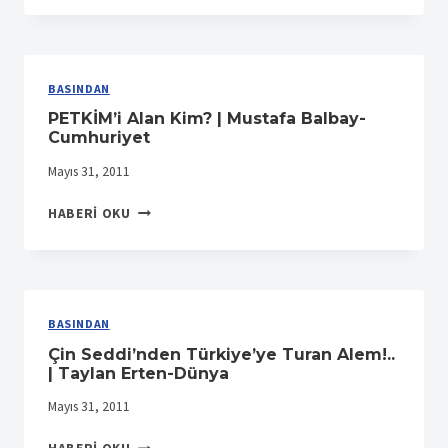
CHP
VE
SARIKAMIŞ..
|
BASINDAN
MUSTAFA
PETKİM’i Alan Kim? | Mustafa Balbay-
YALÇINER-
Cumhuriyet
GÜNDEM
Mayıs 31, 2011
PETKİM’I
HABERI OKU
ALAN
KIM?
|
MUSTAFA
BALBAY-
BASINDAN
CUMHURIYET
Çin Seddi’nden Türkiye’ye Turan Alem!..
| Taylan Erten-Dünya
Mayıs 31, 2011
ÇIN