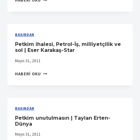
HABERI OKU
SEDDI’NDEN
TÜRKIYE’YE
TURAN
ALEM!..
|
BASINDAN
TAYLAN
Petkim ihalesi, Petrol-İş, milliyetçilik ve
ERTEN-
sol | Eser Karakaş-Star
DÜNYA
Mayıs 31, 2011
PETKIM
HABERI OKU
IHALESI,
PETROL-
İŞ,
MILLIYETÇILIK
VE
BASINDAN
SOL
Petkim unutulmasın | Taylan Erten-
|
Dünya
ESER
KARAKAŞ-
Mayıs 31, 2011
STAR