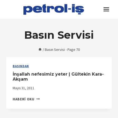
Skip
to
content
Basın Servisi
/
Basın Servisi
- Page 70
BASINDAN
İnşallah nefesimiz yeter | Gültekin Kara-
Akşam
Mayıs 31, 2011
İNŞALLAH
HABERI OKU
NEFESIMIZ
YETER
|