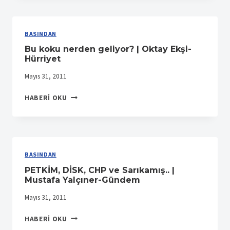
NECATI
DOĞRU-
VATAN
BASINDAN
Bu koku nerden geliyor? | Oktay Ekşi-
Hürriyet
Mayıs 31, 2011
BU
HABERI OKU
KOKU
NERDEN
GELIYOR?
|
OKTAY
BASINDAN
EKŞI-
PETKİM, DİSK, CHP ve Sarıkamış.. |
HÜRRIYET
Mustafa Yalçıner-Gündem
Mayıs 31, 2011
PETKİM,
HABERI OKU
DİSK,