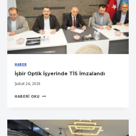
HABER
İşbir Optik İşyerinde TİS İmzalandı
Şubat 24, 2026
İŞBIR
HABERI OKU
OPTIK
İŞYERINDE
TİS
İMZALANDI