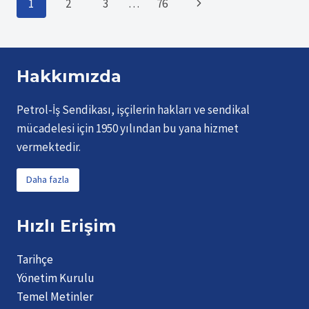
Page
Sonraki
1
2
3
…
76
Page
navigation
Hakkımızda
Petrol-İş Sendikası, işçilerin hakları ve sendikal
mücadelesi için 1950 yılından bu yana hizmet
vermektedir.
Daha fazla
Hızlı Erişim
Tarihçe
Yönetim Kurulu
Temel Metinler