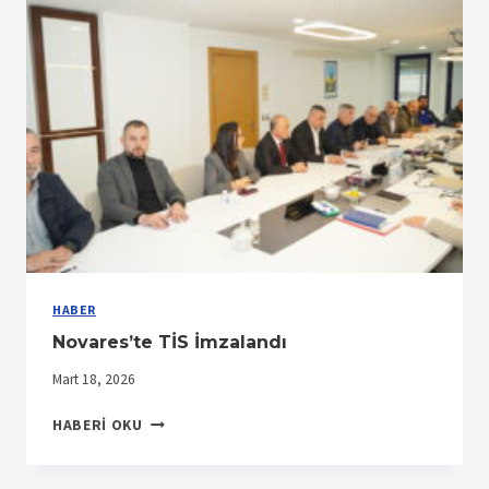
HABER
Novares’te TİS İmzalandı
Mart 18, 2026
NOVARES’TE
HABERI OKU
TİS
İMZALANDI