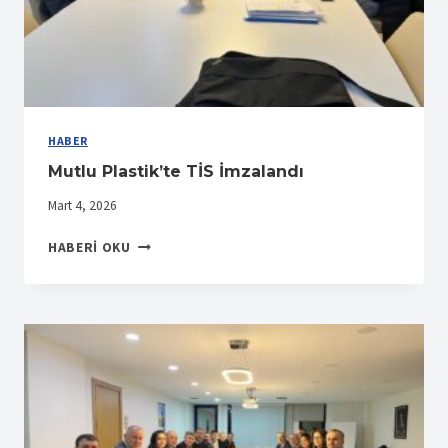
HABER
Mutlu Plastik’te TİS İmzalandı
Mart 4, 2026
MUTLU
HABERI OKU
PLASTIK’TE
TİS
İMZALANDI