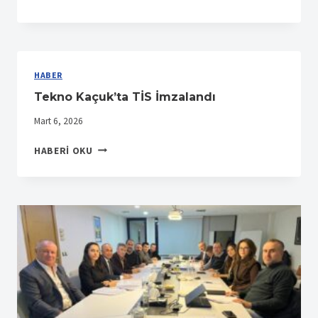
VE
STAR
İŞYERLERINDE
TİS
İMZALANDI
HABER
Tekno Kaçuk’ta TİS İmzalandı
Mart 6, 2026
TEKNO
HABERI OKU
KAÇUK’TA
TİS
İMZALANDI