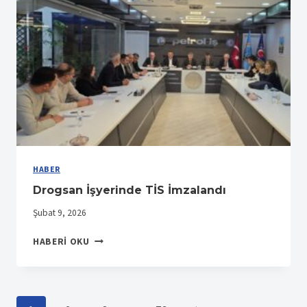
HABER
Drogsan İşyerinde TİS İmzalandı
Şubat 9, 2026
DROGSAN
HABERI OKU
İŞYERINDE
TİS
İMZALANDI