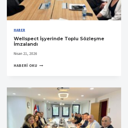
HABER
Wellspect İşyerinde Toplu Sözleşme
İmzalandı
Nisan 21, 2026
WELLSPECT
HABERI OKU
İŞYERINDE
TOPLU
SÖZLEŞME
İMZALANDI