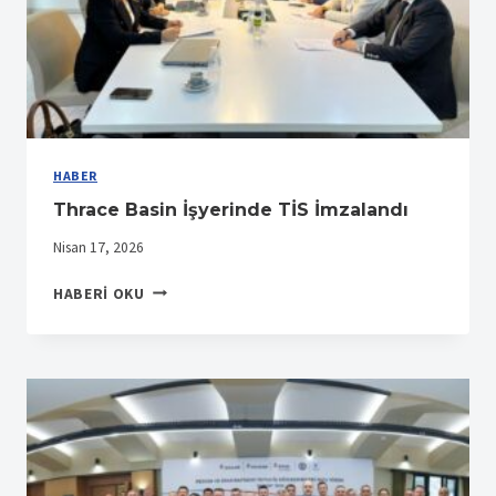
HABER
Thrace Basin İşyerinde TİS İmzalandı
Nisan 17, 2026
THRACE
HABERI OKU
BASIN
İŞYERINDE
TİS
İMZALANDI