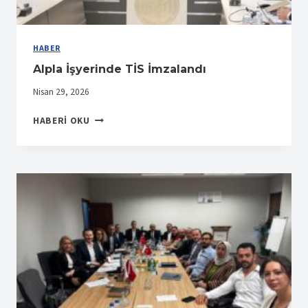
HABER
Alpla İşyerinde TİS İmzalandı
Nisan 29, 2026
ALPLA
HABERI OKU
İŞYERINDE
TİS
İMZALANDI