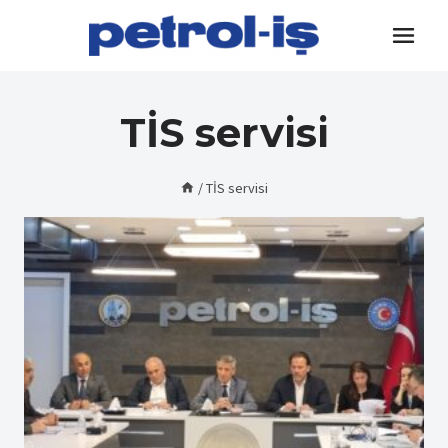
Skip
to
content
TİS servisi
/
TİS servisi