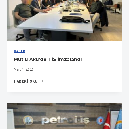
HABER
Mutlu Akü’de TİS İmzalandı
Mart 4, 2026
MUTLU
HABERI OKU
AKÜ’DE
TİS
İMZALANDI