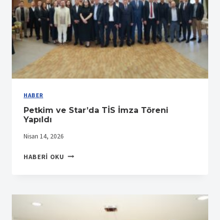
HABER
Petkim ve Star’da TİS İmza Töreni
Yapıldı
Nisan 14, 2026
PETKIM
HABERI OKU
VE
STAR’DA
TİS
İMZA
TÖRENI
YAPILDI