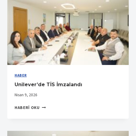
HABER
Unilever’de TİS İmzalandı
Nisan 9, 2026
UNILEVER’DE
HABERI OKU
TİS
İMZALANDI