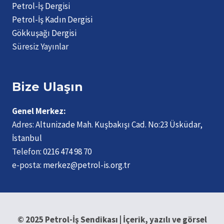
Petrol-İş Dergisi
Petrol-İş Kadın Dergisi
Gökkuşağı Dergisi
Süresiz Yayınlar
Bize Ulaşın
Genel Merkez:
Adres:
Altunizade Mah. Kuşbakışı Cad. No:23 Üsküdar,
İstanbul
Telefon:
0216 474 98 70
e-posta:
merkez@petrol-is.org.tr
© 2025 Petrol-İş Sendikası | İçerik, yazılı ve görsel