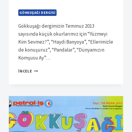
GÖKKUŞAĞI DERGISI
Gökkuşağı dergimizin Temmuz 2013
sayısında küçük okurlarımız için “Yüzmeyi
Kim Sevmez?”, “Haydi Banyoya”, “Ellerimizle
de konuşuruz”, “Pandalar”, “Dünyamızın
Komşusu Ay”…
SÜRELI
İNCELE
YAYIN