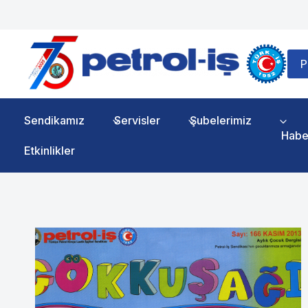
Skip
to
content
P
Sendikamız
Servisler
Şubelerimiz
Habe
Etkinlikler