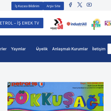
İş Kazası Bildirim
Arşiv Site
ETROL – İŞ EMEK TV
rler
Yayınlar
Üyelik
Anlaşmalı Kurumlar
İletişim