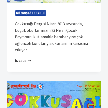
GÖKKUŞAĞI DERGISI
Gökkuşağı Dergisi Nisan 2013 sayısında,
küçük okurlarımızın 23 Nisan Çocuk
Bayramını kutlamakla beraber yine çok
eğlenceli konularıyla okurlarının karşısına
çıkıyor….
SÜRELI
İNCELE
YAYIN
6681