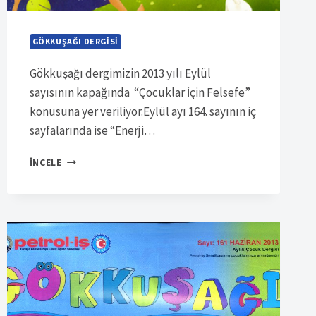
GÖKKUŞAĞI DERGISI
Gökkuşağı dergimizin 2013 yılı Eylül
sayısının kapağında “Çocuklar İçin Felsefe”
konusuna yer veriliyor.Eylül ayı 164. sayının iç
sayfalarında ise “Enerji…
SÜRELI
İNCELE
YAYIN
7042