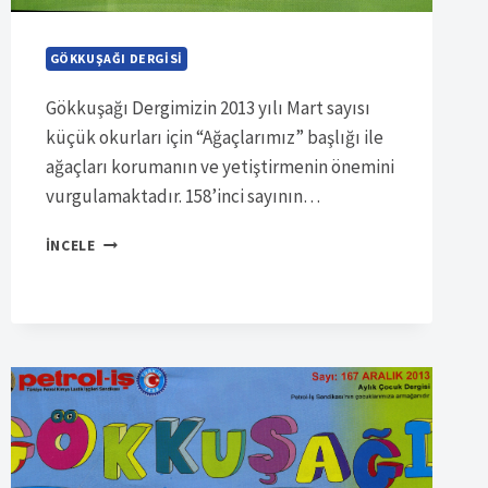
GÖKKUŞAĞI DERGISI
Gökkuşağı Dergimizin 2013 yılı Mart sayısı
küçük okurları için “Ağaçlarımız” başlığı ile
ağaçları korumanın ve yetiştirmenin önemini
vurgulamaktadır. 158’inci sayının…
SÜRELI
İNCELE
YAYIN