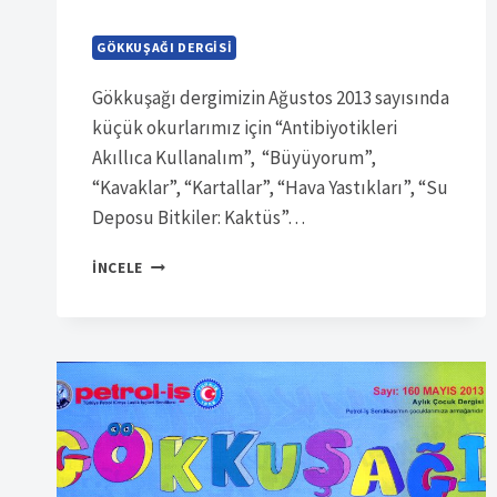
GÖKKUŞAĞI DERGISI
Gökkuşağı dergimizin Ağustos 2013 sayısında
küçük okurlarımız için “Antibiyotikleri
Akıllıca Kullanalım”, “Büyüyorum”,
“Kavaklar”, “Kartallar”, “Hava Yastıkları”, “Su
Deposu Bitkiler: Kaktüs”…
SÜRELI
İNCELE
YAYIN
7041