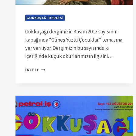
GÖKKUŞAĞI DERGISI
Gökkuşağı dergimizin Kasım 2013 sayısının
kapağında “Güneş Yüzlü Çocuklar” temasına
yer veriliyor. Dergimizin bu sayısında ki
içeriğinde küçük okurlarımızın ilgisini…
SÜRELI
İNCELE
YAYIN