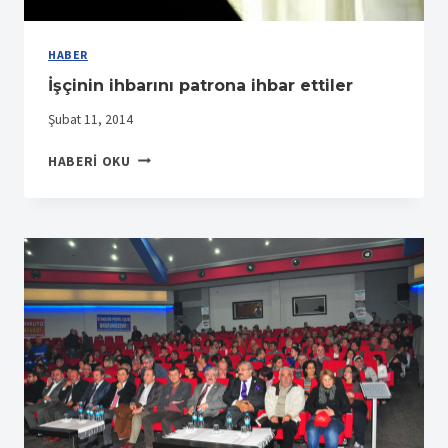
HABER
İşçinin ihbarını patrona ihbar ettiler
Şubat 11, 2014
İŞÇININ
HABERI OKU
IHBARINI
PATRONA
IHBAR
ETTILER