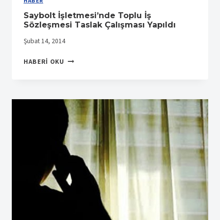
HABER
Saybolt İşletmesi’nde Toplu İş
Sözleşmesi Taslak Çalışması Yapıldı
Şubat 14, 2014
SAYBOLT
HABERI OKU
İŞLETMESI’NDE
TOPLU
İŞ
SÖZLEŞMESI
TASLAK
ÇALIŞMASI
YAPILDI