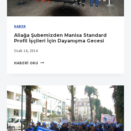
HABER
Aliağa Şubemizden Manisa Standard
Profil İşçileri İçin Dayanışma Gecesi
Ocak 14, 2014
ALIAĞA
HABERI OKU
ŞUBEMIZDEN
MANISA
STANDARD
PROFIL
İŞÇILERI
İÇIN
DAYANIŞMA
GECESI