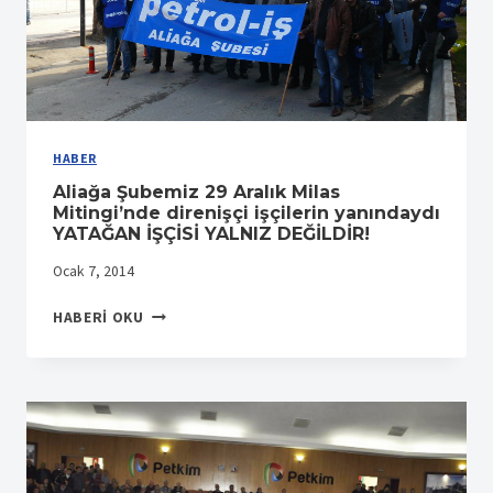
HABER
Aliağa Şubemiz 29 Aralık Milas
Mitingi’nde direnişçi işçilerin yanındaydı
YATAĞAN İŞÇİSİ YALNIZ DEĞİLDİR!
Ocak 7, 2014
ALIAĞA
HABERI OKU
ŞUBEMIZ
29
ARALIK
MILAS
MITINGI’NDE
DIRENIŞÇI
IŞÇILERIN