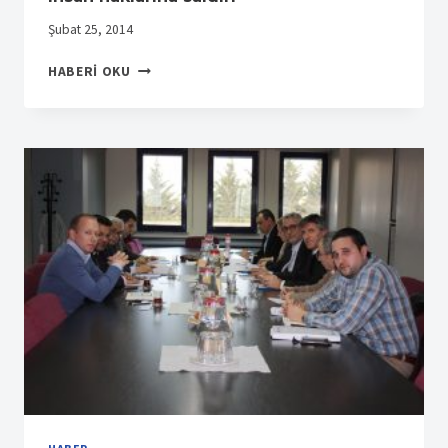
Şubat 25, 2014
STANDARD
HABERI OKU
PROFİL
EGE
(SP)’DE
KADININ
INSAN
HAKLARINA
SALDIRI