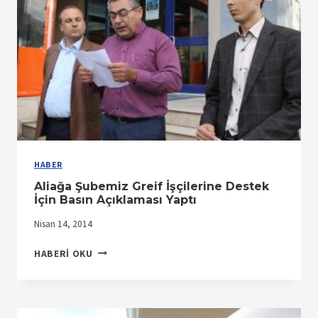
HABER
Aliağa Şubemiz Greif İşçilerine Destek
İçin Basın Açıklaması Yaptı
Nisan 14, 2014
ALIAĞA
HABERI OKU
ŞUBEMIZ
GREIF
İŞÇILERINE
DESTEK