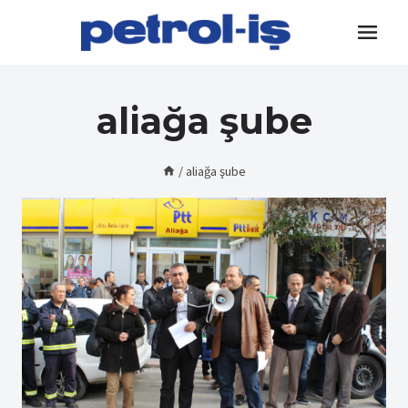
Skip
to
content
aliağa şube
/
aliağa şube