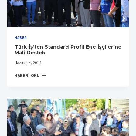
HABER
Türk-İş’ten Standard Profil Ege İşçilerine
Mali Destek
Haziran 4, 2014
TÜRK-
HABERI OKU
İŞ’TEN
STANDARD
PROFIL
EGE
İŞÇILERINE
MALI
DESTEK