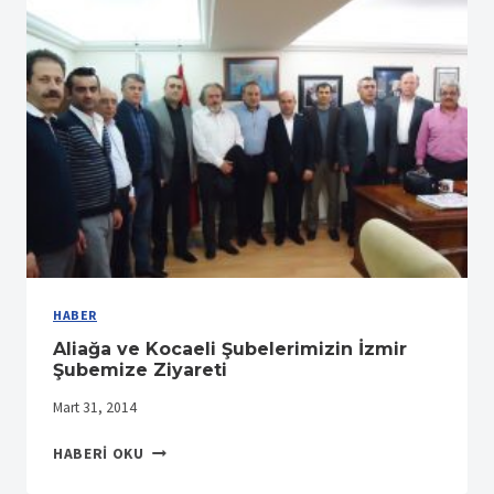
İÇIN
BASIN
AÇIKLAMASI
YAPTI
HABER
Aliağa ve Kocaeli Şubelerimizin İzmir
Şubemize Ziyareti
Mart 31, 2014
ALIAĞA
HABERI OKU
VE