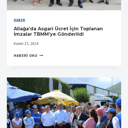
HABER
Aliağa’da Asgari Ücret İçin Toplanan
İmzalar TBMM’ye Gönderildi
Kasım 27, 2014
ALIAĞA’DA
HABERI OKU
ASGARI
ÜCRET
İÇIN
TOPLANAN
İMZALAR
TBMM’YE
GÖNDERILDI