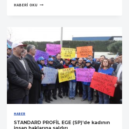
ALIAĞA
HABERI OKU
ŞUBEMIZDE
İŞYERI
TEMSILCILIK
SEÇIMI
YAPILDI
HABER
STANDARD PROFİL EGE (SP)’de kadının
insan haklarına saldırı