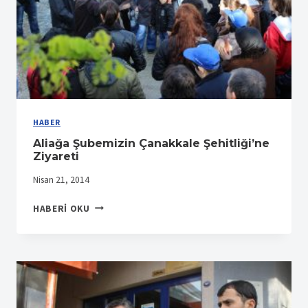
HABER
Aliağa Şubemizin Çanakkale Şehitliği’ne
Ziyareti
Nisan 21, 2014
ALIAĞA
HABERI OKU
ŞUBEMIZIN
ÇANAKKALE
ŞEHITLIĞI’NE
ZIYARETI