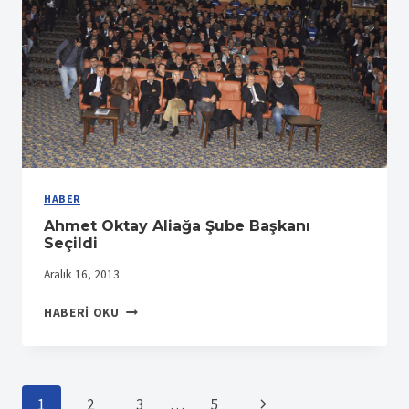
YANINDAYDI
YATAĞAN
İŞÇİSİ
YALNIZ
DEĞİLDİR!
HABER
Ahmet Oktay Aliağa Şube Başkanı
Seçildi
Aralık 16, 2013
AHMET
HABERI OKU
OKTAY
ALIAĞA
ŞUBE
BAŞKANI
Page
Sonraki
1
2
3
…
5
SEÇILDI