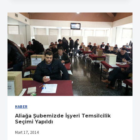
KOCAELI
ŞUBELERIMIZIN
İZMIR
ŞUBEMIZE
ZIYARETI
HABER
Aliağa Şubemizde İşyeri Temsilcilik
Seçimi Yapıldı
Mart 17, 2014