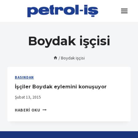
Skip
to
content
Boydak işçisi
/
Boydak işçisi
BASINDAN
İşçiler Boydak eylemini konuşuyor
Şubat 13, 2015
İŞÇILER
HABERI OKU
BOYDAK
EYLEMINI
KONUŞUYOR