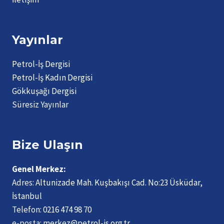
Yayınlar
Petrol-İş Dergisi
Petrol-İş Kadın Dergisi
Gökkuşağı Dergisi
Süresiz Yayınlar
Bize Ulaşın
Genel Merkez:
Adres:
Altunizade Mah. Kuşbakışı Cad. No:23 Üsküdar,
İstanbul
Telefon:
0216 474 98 70
e-posta:
merkez@petrol-is.org.tr