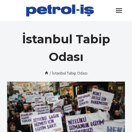
Skip
to
content
İstanbul Tabip
Odası
/
İstanbul Tabip Odası