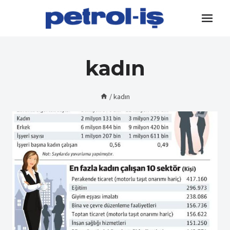
Skip
to
content
kadın
/
kadın