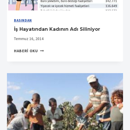
BASINDAN
İş Hayatından Kadının Adı Siliniyor
Temmuz 16, 2014
İŞ
HABERI OKU
HAYATINDAN
KADININ
ADI
SILINIYOR