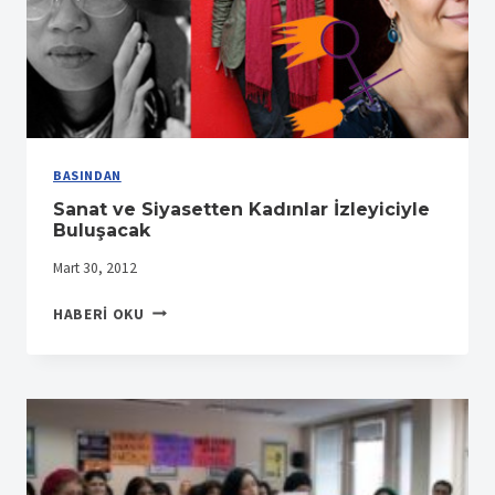
BASINDAN
Sanat ve Siyasetten Kadınlar İzleyiciyle
Buluşacak
Mart 30, 2012
SANAT
HABERI OKU
VE
SIYASETTEN
KADINLAR
İZLEYICIYLE
BULUŞACAK