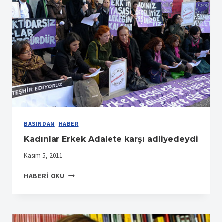
ÇOCUK
BAK
BASINDAN
|
HABER
Kadınlar Erkek Adalete karşı adliyedeydi
Kasım 5, 2011
KADINLAR
HABERI OKU
ERKEK
ADALETE
KARŞI
ADLIYEDEYDI