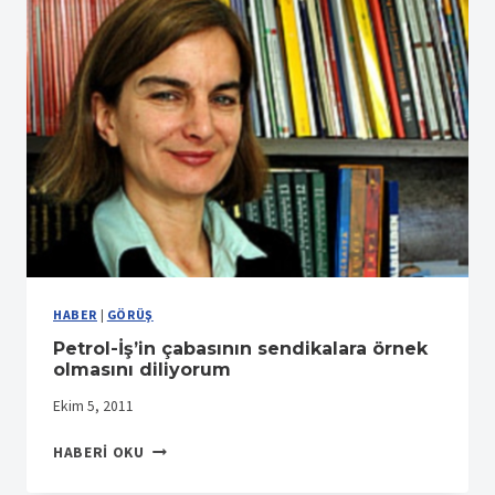
HABER
|
GÖRÜŞ
Petrol-İş’in çabasının sendikalara örnek
olmasını diliyorum
Ekim 5, 2011
PETROL-
HABERI OKU
İŞ’IN
ÇABASININ