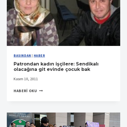
BASINDAN
|
HABER
Patrondan kadın işçilere: Sendikalı
olacağına git evinde çocuk bak
Kasım 10, 2011
PATRONDAN
HABERI OKU
KADIN
IŞÇILERE:
SENDIKALI
OLACAĞINA
GIT
EVINDE