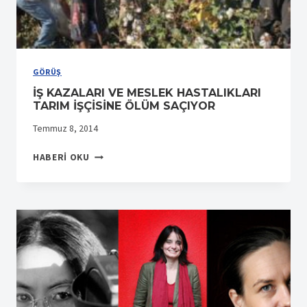
GÖRÜŞ
İŞ KAZALARI VE MESLEK HASTALIKLARI
TARIM İŞÇİSİNE ÖLÜM SAÇIYOR
Temmuz 8, 2014
İŞ
HABERI OKU
KAZALARI
VE
MESLEK
HASTALIKLARI
TARIM
İŞÇİSİNE
ÖLÜM
SAÇIYOR