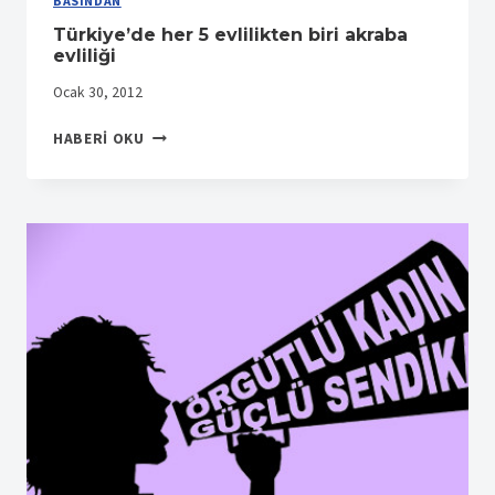
BASINDAN
Türkiye’de her 5 evlilikten biri akraba
evliliği
Ocak 30, 2012
TÜRKIYE’DE
HABERI OKU
HER
5
EVLILIKTEN
BIRI
AKRABA
EVLILIĞI