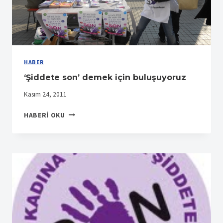
HABER
‘Şiddete son’ demek için buluşuyoruz
Kasım 24, 2011
‘ŞIDDETE
HABERI OKU
SON’
DEMEK
IÇIN
BULUŞUYORUZ