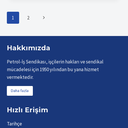
SENDIKALARA
ÖRNEK
Page
Sonraki
1
2
OLMASINI
DILIYORUM
Page
navigation
Hakkımızda
Petrol-İş Sendikası, işçilerin hakları ve sendikal
mücadelesi için 1950 yılından bu yana hizmet
vermektedir.
Daha fazla
Hızlı Erişim
Tarihçe