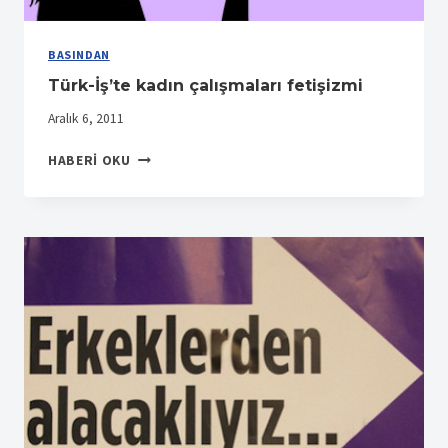
BASINDAN
Türk-İş’te kadın çalışmaları fetişizmi
Aralık 6, 2011
TÜRK-
HABERI OKU
İŞ’TE
KADIN
ÇALIŞMALARI
FETIŞIZMI